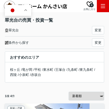
0
お気に入り
JA
翠光台の売買・投資一覧
翠光台
変更
条件から探す
変更
おすすめのエリア
桜ヶ丘
/
竜が岡
/
平松
/
東水町
/
王塚台
/
九条町
/
東九条町
/
西陵
/
小泉町
/
赤坂台
1
棟
4
件
新築一戸建