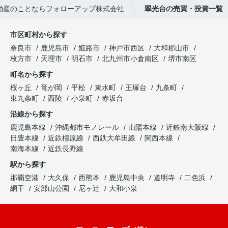
動産のことならフォローアップ株式会社
翠光台の売買・投資一覧
市区町村から探す
奈良市
鹿児島市
姫路市
神戸市西区
大和郡山市
枚方市
天理市
明石市
北九州市小倉南区
堺市南区
町名から探す
桜ヶ丘
竜が岡
平松
東水町
王塚台
九条町
東九条町
西陵
小泉町
赤坂台
沿線から探す
鹿児島本線
沖縄都市モノレール
山陽本線
近鉄南大阪線
日豊本線
近鉄橿原線
西鉄大牟田線
関西本線
南海本線
近鉄長野線
駅から探す
那覇空港
大久保
西熊本
鹿児島中央
道明寺
二色浜
網干
安部山公園
尼ヶ辻
大和小泉