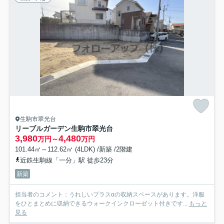
生駒市翠光台
リーブルガーデン生駒市翠光台
3,980
4,480
万円～
万円
101.44㎡～112.62㎡ (4LDK) /新築 /2階建
近鉄生駒線「一分」駅 徒歩23分
新築
担当者のコメント：うれしいプラスαの収納スペースがあります。洋服
をひとまとめに収納できるウォークインクローゼット付きです...
もっと
見る