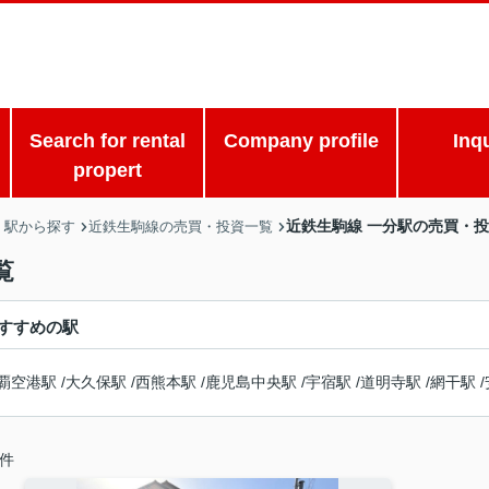
Search for rental
Company profile
Inq
propert
近鉄生駒線 一分駅の売買・
・駅から探す
近鉄生駒線の売買・投資一覧
覧
すすめの駅
覇空港駅
/
大久保駅
/
西熊本駅
/
鹿児島中央駅
/
宇宿駅
/
道明寺駅
/
網干駅
/
件