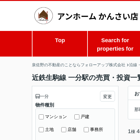
Top
Search for
properties for
泉佐野の不動産のことならフォローアップ株式会社
沿線
近鉄生駒線 一分駅の売買・投資一
お
一分
変更
物件種別
那
マンション
戸建
土地
店舗
事務所
1
4
棟