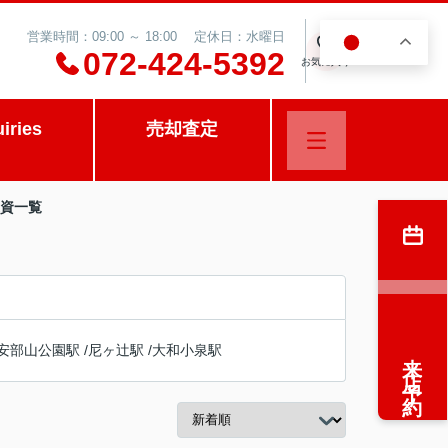
営業時間：09:00 ～ 18:00 定休日：水曜日
JA
0
072-424-5392
お気に入り
uiries
売却査定
投資一覧
安部山公園駅
/
尼ヶ辻駅
/
大和小泉駅
来店予約