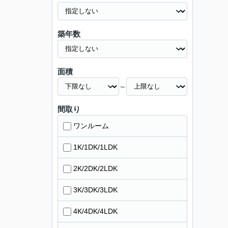
築年数
面積
～
間取り
ワンルーム
1K/1DK/1LDK
2K/2DK/2LDK
3K/3DK/3LDK
4K/4DK/4LDK