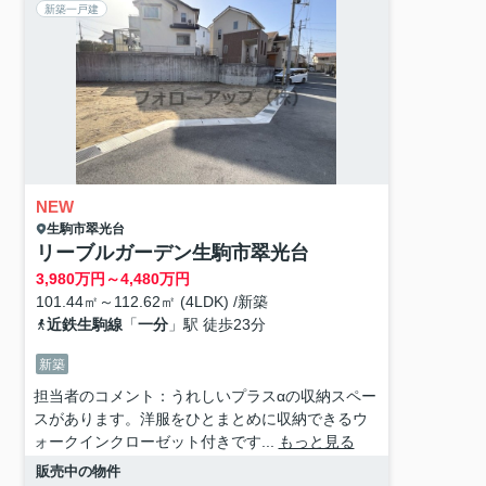
新築一戸建
NEW
生駒市
翠光台
リーブルガーデン生駒市翠光台
3,980
万円～
4,480
万円
101.44㎡～112.62㎡ (4LDK) /新築
近鉄生駒線
「
一分
」駅 徒歩23分
新築
担当者のコメント：うれしいプラスαの収納スペー
スがあります。洋服をひとまとめに収納できるウ
ォークインクローゼット付きです...
もっと見る
販売中の物件