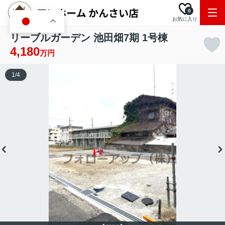
0
お気に入り
JA
リーブルガーデン 池田畑7期 1号棟
4,180
万円
1
/
4