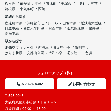
桜ヶ丘
竜が岡
平松
東水町
王塚台
九条町
三苫
舞松原
東九条町
西陵
沿線から探す
鹿児島本線
沖縄都市モノレール
山陽本線
近鉄南大阪線
日豊本線
西鉄大牟田線
関西本線
近鉄橿原線
桜井線
南海本線
駅から探す
那覇空港
大久保
西熊本
鹿児島中央
道明寺
はりま勝原
安部山公園
大和小泉
尼ヶ辻
二色浜
フォローアップ（株）
072-424-5392
お問い合わせ
〒598-0045
大阪府泉佐野市松原３丁目１－２
営業時間：
09:00 ～ 18:00