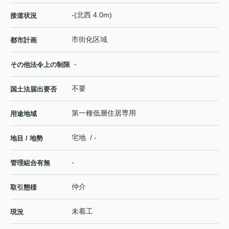
-(北西 4.0m)
接道状況
市街化区域
都市計画
-
その他法令上の制限
不要
国土法届出要否
第一種低層住居専用
用途地域
宅地 / -
地目 / 地勢
-
管理組合有無
仲介
取引態様
未着工
現況