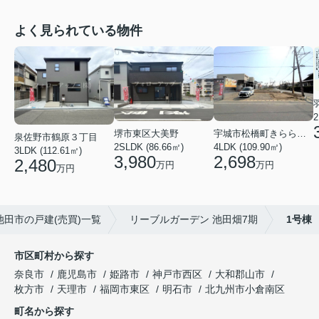
よく見られている物件
2
堺市東区大美野
宇城市松橋町きらら３丁目
泉佐野市鶴原３丁目
2SLDK (86.66㎡)
4LDK (109.90㎡)
3LDK (112.61㎡)
3,980
2,698
2,480
万円
万円
万円
池田市の戸建(売買)一覧
リーブルガーデン 池田畑7期
1号棟
市区町村から探す
奈良市
鹿児島市
姫路市
神戸市西区
大和郡山市
枚方市
天理市
福岡市東区
明石市
北九州市小倉南区
町名から探す