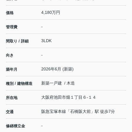
4,180万円
価格
-
管理費
3LDK
間取り / 詳細
-
向き
2026年6月 (新築)
築年月
新築一戸建 / 木造
種別 / 建物構造
大阪府
池田市
畑
１丁目６-１４
所在地
阪急宝塚本線
「
石橋阪大前
」駅 徒歩7分
交通
-
修繕積立金