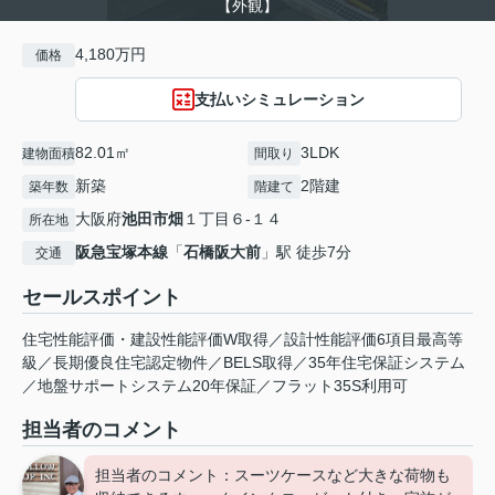
【外観】
4,180万円
価格
支払いシミュレーション
82.01㎡
3LDK
建物面積
間取り
新築
2階建
築年数
階建て
大阪府
池田市
畑
１丁目６-１４
所在地
阪急宝塚本線
「
石橋阪大前
」駅 徒歩7分
交通
セールスポイント
住宅性能評価・建設性能評価W取得／設計性能評価6項目最高等
級／長期優良住宅認定物件／BELS取得／35年住宅保証システム
／地盤サポートシステム20年保証／フラット35S利用可
担当者のコメント
担当者のコメント：スーツケースなど大きな荷物も