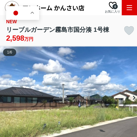
0
お気に入り
JA
NEW
リーブルガーデン霧島市国分湊 1号棟
2,598
万円
1
/
6