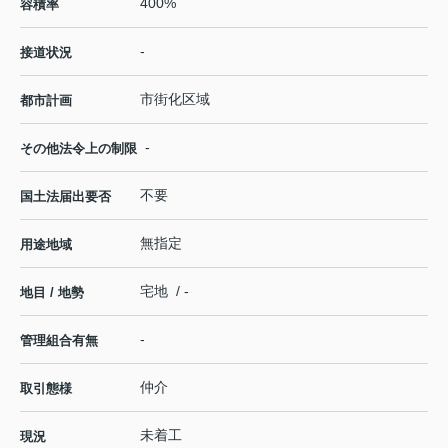
400%
容積率
-
接道状況
市街化区域
都市計画
-
その他法令上の制限
不要
国土法届出要否
無指定
用途地域
宅地 / -
地目 / 地勢
-
管理組合有無
仲介
取引態様
未着工
現況