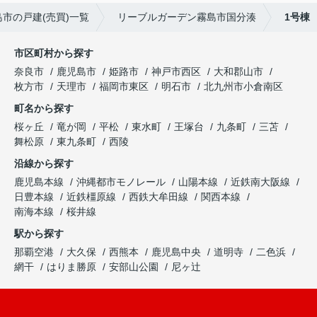
島市の戸建(売買)一覧
リーブルガーデン霧島市国分湊
1号棟
市区町村から探す
奈良市
鹿児島市
姫路市
神戸市西区
大和郡山市
枚方市
天理市
福岡市東区
明石市
北九州市小倉南区
町名から探す
桜ヶ丘
竜が岡
平松
東水町
王塚台
九条町
三苫
舞松原
東九条町
西陵
沿線から探す
鹿児島本線
沖縄都市モノレール
山陽本線
近鉄南大阪線
日豊本線
近鉄橿原線
西鉄大牟田線
関西本線
南海本線
桜井線
駅から探す
那覇空港
大久保
西熊本
鹿児島中央
道明寺
二色浜
網干
はりま勝原
安部山公園
尼ヶ辻