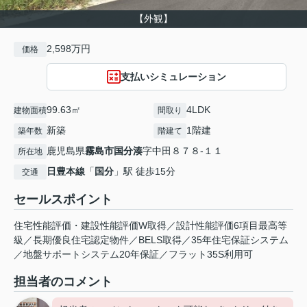
【外観】
2,598万円
価格
支払いシミュレーション
99.63㎡
4LDK
建物面積
間取り
新築
1階建
築年数
階建て
鹿児島県
霧島市
国分湊
字中田８７８-１１
所在地
日豊本線
「
国分
」駅 徒歩15分
交通
セールスポイント
住宅性能評価・建設性能評価W取得／設計性能評価6項目最高等
級／長期優良住宅認定物件／BELS取得／35年住宅保証システム
／地盤サポートシステム20年保証／フラット35S利用可
担当者のコメント