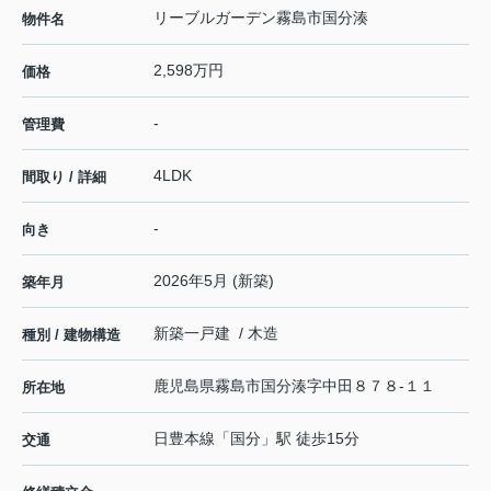
リーブルガーデン霧島市国分湊
物件名
2,598万円
価格
-
管理費
4LDK
間取り / 詳細
-
向き
2026年5月 (新築)
築年月
新築一戸建 / 木造
種別 / 建物構造
鹿児島県
霧島市
国分湊
字中田８７８-１１
所在地
日豊本線
「
国分
」駅 徒歩15分
交通