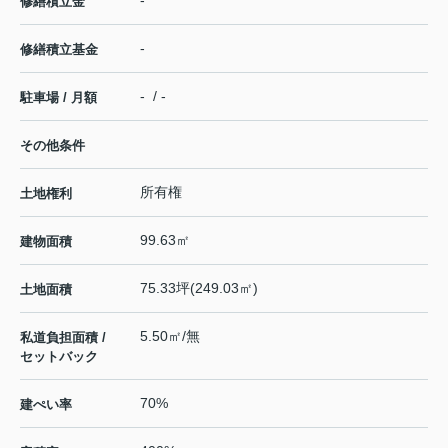
-
修繕積立金
-
修繕積立基金
- / -
駐車場 / 月額
その他条件
所有権
土地権利
99.63㎡
建物面積
75.33坪(249.03㎡)
土地面積
5.50㎡/無
私道負担面積 /
セットバック
70%
建ぺい率