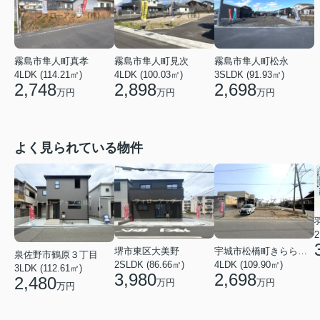
霧島市隼人町真孝
霧島市隼人町見次
霧島市隼人町松永
4LDK (114.21㎡)
4LDK (100.03㎡)
3SLDK (91.93㎡)
2,748
2,898
2,698
万円
万円
万円
よく見られている物件
2
堺市東区大美野
宇城市松橋町きらら３丁目
泉佐野市鶴原３丁目
2SLDK (86.66㎡)
4LDK (109.90㎡)
3LDK (112.61㎡)
3,980
2,698
2,480
万円
万円
万円