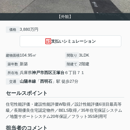
【外観】
3,880万円
価格
支払いシミュレーション
104.95㎡
3LDK
建物面積
間取り
新築
2階建
築年数
階建て
兵庫県
神戸市西区
王塚台
６丁目７１
所在地
山陽本線
「
西明石
」駅 徒歩27分
交通
セールスポイント
住宅性能評価・建設性能評価W取得／設計性能評価6項目最高等
級／長期優良住宅認定物件／BELS取得／35年住宅保証システム
／地盤サポートシステム20年保証／フラット35S利用可
担当者のコメント