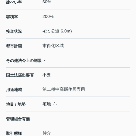
60%
建ぺい率
200%
容積率
-(北 公道 6.0m)
接道状況
市街化区域
都市計画
-
その他法令上の制限
不要
国土法届出要否
第二種中高層住居専用
用途地域
宅地 / -
地目 / 地勢
-
管理組合有無
仲介
取引態様