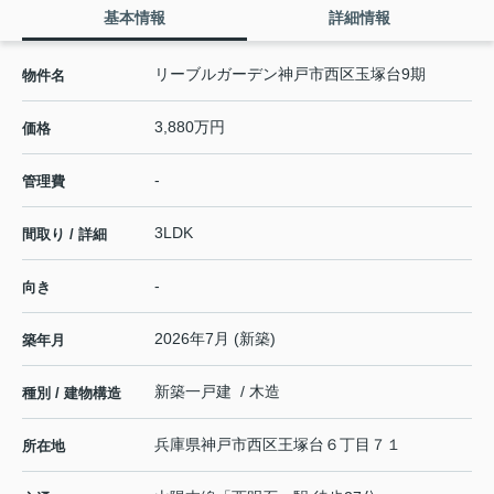
基本情報
詳細情報
リーブルガーデン神戸市西区玉塚台9期
物件名
3,880万円
価格
-
管理費
3LDK
間取り / 詳細
-
向き
2026年7月 (新築)
築年月
新築一戸建 / 木造
種別 / 建物構造
兵庫県
神戸市西区
王塚台
６丁目７１
所在地