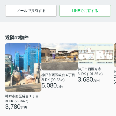
メールで共有する
LINEで共有する
近隣の物件
神戸市西区今寺
3LDK (101.85㎡)
神戸市西区糀台４丁目
2
3,680
3LDK (99.22㎡)
万円
5,080
万円
神戸市西区糀台１丁目
3LDK (92.34㎡)
3,780
万円