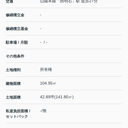
山陽本線
「
西明石
」駅 徒歩27分
交通
-
修繕積立金
-
修繕積立基金
- / -
駐車場 / 月額
その他条件
所有権
土地権利
104.95㎡
建物面積
42.89坪(141.80㎡)
土地面積
-/無
私道負担面積 /
セットバック