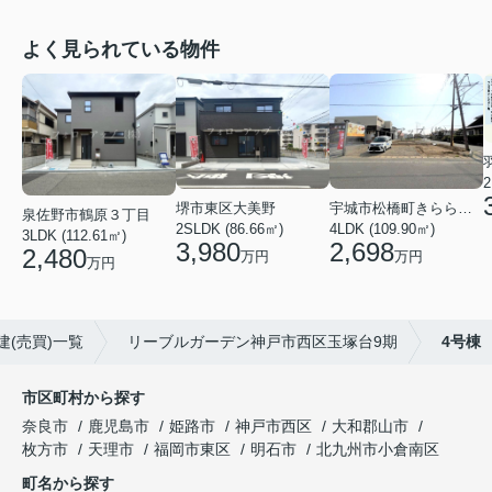
よく見られている物件
2
堺市東区大美野
宇城市松橋町きらら３丁目
泉佐野市鶴原３丁目
2SLDK (86.66㎡)
4LDK (109.90㎡)
3LDK (112.61㎡)
3,980
2,698
2,480
万円
万円
万円
(売買)一覧
リーブルガーデン神戸市西区玉塚台9期
4号棟
市区町村から探す
奈良市
鹿児島市
姫路市
神戸市西区
大和郡山市
枚方市
天理市
福岡市東区
明石市
北九州市小倉南区
町名から探す