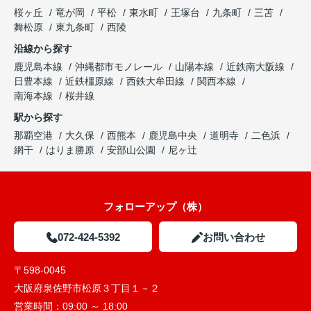
桜ヶ丘
竜が岡
平松
東水町
王塚台
九条町
三苫
舞松原
東九条町
西陵
沿線から探す
鹿児島本線
沖縄都市モノレール
山陽本線
近鉄南大阪線
日豊本線
近鉄橿原線
西鉄大牟田線
関西本線
南海本線
桜井線
駅から探す
那覇空港
大久保
西熊本
鹿児島中央
道明寺
二色浜
網干
はりま勝原
安部山公園
尼ヶ辻
フォローアップ（株）
072-424-5392
お問い合わせ
〒598-0045
大阪府泉佐野市松原３丁目１－２
営業時間：
09:00 ～ 18:00