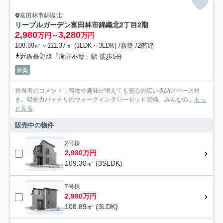
富田林市錦織北
リーブルガーデン富田林市錦織北2丁目2期
2,980
3,280
万円～
万円
108.89㎡～111.37㎡ (3LDK～3LDK) /新築 /2階建
近鉄長野線「滝谷不動」駅 徒歩5分
新築
担当者のコメント：荷物や趣味が増えても安心の広い収納スペース付
き。収納力バッチリのウォークインクローゼット完備。みんなの...
もっ
と見る
販売中の物件
2号棟
2,980万円
109.30㎡ (3SLDK)
7号棟
2,980万円
108.89㎡ (3LDK)