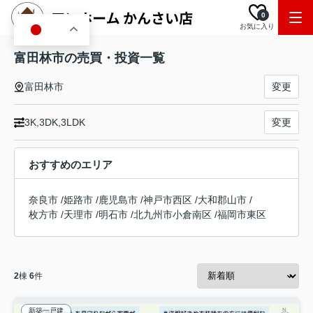
0
お気に入り
JA
富田林市の売買・投資一覧
富田林市
変更
3K,3DK,3LDK
変更
おすすめのエリア
奈良市
/
姫路市
/
鹿児島市
/
神戸市西区
/
大和郡山市
/
枚方市
/
天理市
/
明石市
/
北九州市小倉南区
/
福岡市東区
2
棟
6
件
新築一戸建