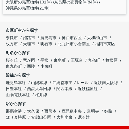
大阪府の売買物件(101件)
奈良県の売買物件(84件)
沖縄県の売買物件(21件)
市区町村から探す
奈良市
姫路市
鹿児島市
神戸市西区
大和郡山市
枚方市
天理市
明石市
北九州市小倉南区
福岡市東区
町名から探す
桜ヶ丘
竜が岡
平松
東水町
王塚台
九条町
舞松原
東九条町
西陵
小泉町
沿線から探す
鹿児島本線
山陽本線
沖縄都市モノレール
近鉄南大阪線
日豊本線
西鉄大牟田線
関西本線
近鉄橿原線
山陽電鉄本線
桜井線
駅から探す
那覇空港
大久保
西熊本
鹿児島中央
道明寺
姫路
はりま勝原
安部山公園
大和小泉
尼ヶ辻