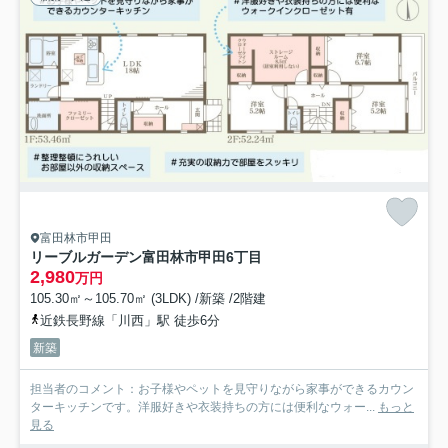
富田林市甲田
リーブルガーデン富田林市甲田6丁目
2,980
万円
105.30㎡～105.70㎡ (3LDK) /新築 /2階建
近鉄長野線「川西」駅 徒歩6分
新築
担当者のコメント：お子様やペットを見守りながら家事ができるカウン
ターキッチンです。洋服好きや衣装持ちの方には便利なウォー...
もっと
見る