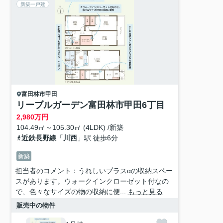
新築一戸建
富田林市
甲田
リーブルガーデン富田林市甲田6丁目
2,980
万円
104.49㎡～105.30㎡ (4LDK) /新築
近鉄長野線
「
川西
」駅 徒歩6分
新築
担当者のコメント：うれしいプラスαの収納スペー
スがあります。ウォークインクローゼット付なの
で、色々なサイズの物の収納に便...
もっと見る
販売中の物件