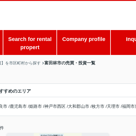
Search for rental
Company profile
Inq
propert
富田林市の売買・投資一覧
買】を市区町村から探す
すすめのエリア
良市
/
鹿児島市
/
姫路市
/
神戸市西区
/
大和郡山市
/
枚方市
/
天理市
/
福岡市
件