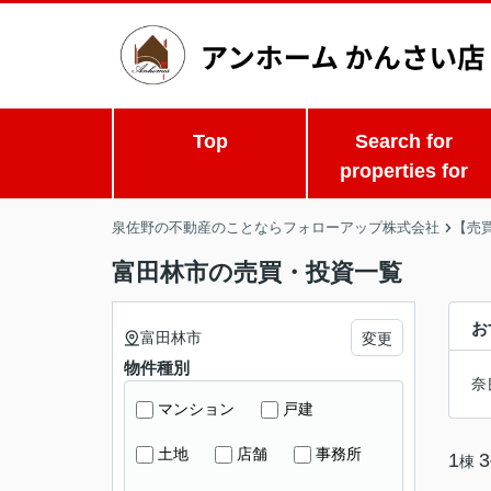
Top
Search for
properties for
泉佐野の不動産のことならフォローアップ株式会社
【売
富田林市の売買・投資一覧
お
富田林市
変更
物件種別
奈
マンション
戸建
土地
店舗
事務所
1
3
棟