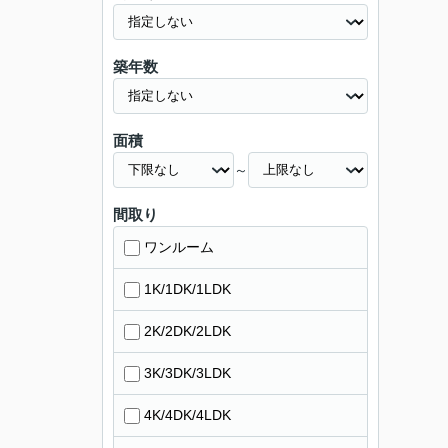
築年数
面積
～
間取り
ワンルーム
1K/1DK/1LDK
2K/2DK/2LDK
3K/3DK/3LDK
4K/4DK/4LDK