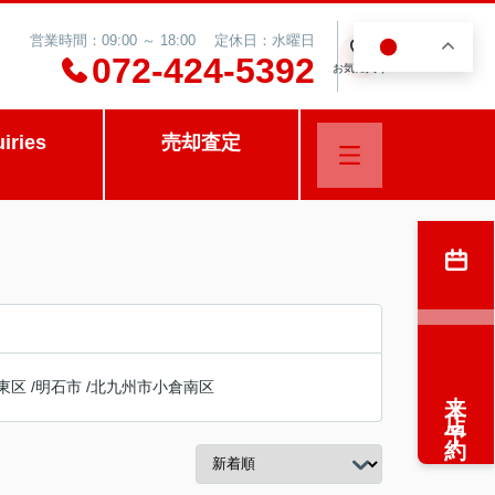
営業時間：09:00 ～ 18:00 定休日：水曜日
JA
0
072-424-5392
お気に入り
uiries
売却査定
東区
/
明石市
/
北九州市小倉南区
来店予約