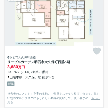
明石市大久保町西脇
リーブルガーデン明石市大久保町西脇5期
3,680
万円
100.74㎡ (2LDK) /新築 /2階建
山陽本線「大久保」駅 徒歩17分
新築
担当者のコメント：充実の収納力で部屋をスッキリ整頓できます。忙し
い朝のマルチタスクにもうれしい動線の間取りで、使い勝手の...
もっと
見る