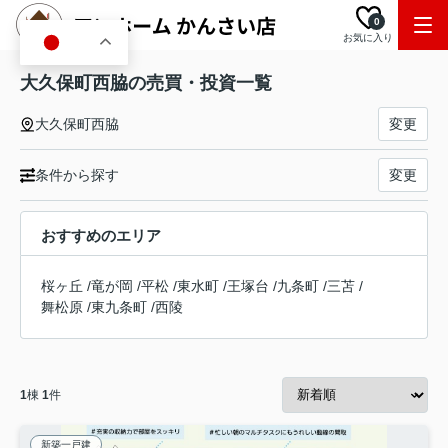
0
お気に入り
JA
大久保町西脇の売買・投資一覧
大久保町西脇
変更
条件から探す
変更
おすすめのエリア
桜ヶ丘
/
竜が岡
/
平松
/
東水町
/
王塚台
/
九条町
/
三苫
/
舞松原
/
東九条町
/
西陵
1
棟
1
件
新築一戸建