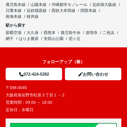
鹿児島本線
山陽本線
沖縄都市モノレール
近鉄南大阪線
日豊本線
近鉄橿原線
西鉄大牟田線
関西本線
南海本線
桜井線
駅から探す
那覇空港
大久保
西熊本
鹿児島中央
道明寺
二色浜
網干
はりま勝原
安部山公園
尼ヶ辻
フォローアップ（株）
072-424-5392
お問い合わせ
〒598-0045
大阪府泉佐野市松原３丁目１－２
営業時間：
09:00 ～ 18:00
定休日：
水曜日