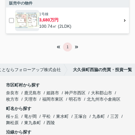
販売中の物件
1号棟
3,680万円
100.74㎡ (2LDK)
1
ことならフォローアップ株式会社
大久保町西脇の売買・投資一覧
市区町村から探す
奈良市
鹿児島市
姫路市
神戸市西区
大和郡山市
枚方市
天理市
福岡市東区
明石市
北九州市小倉南区
町名から探す
桜ヶ丘
竜が岡
平松
東水町
王塚台
九条町
三苫
舞松原
東九条町
西陵
沿線から探す