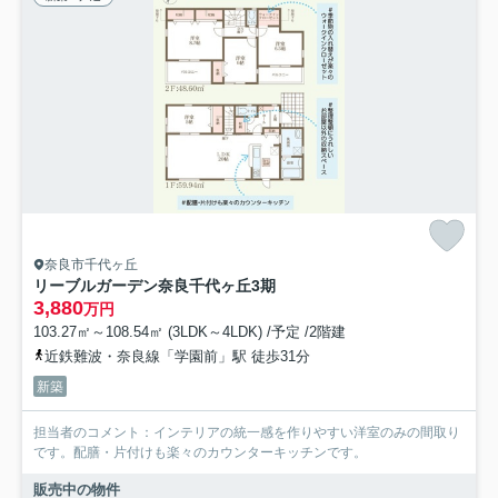
奈良市千代ヶ丘
リーブルガーデン奈良千代ヶ丘3期
3,880
万円
103.27㎡～108.54㎡ (3LDK～4LDK) /予定 /2階建
近鉄難波・奈良線「学園前」駅 徒歩31分
新築
担当者のコメント：インテリアの統一感を作りやすい洋室のみの間取り
です。配膳・片付けも楽々のカウンターキッチンです。
販売中の物件