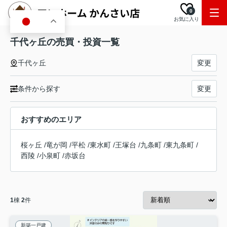
0
お気に入り
JA
千代ヶ丘の売買・投資一覧
千代ヶ丘
変更
条件から探す
変更
おすすめのエリア
桜ヶ丘
/
竜が岡
/
平松
/
東水町
/
王塚台
/
九条町
/
東九条町
/
西陵
/
小泉町
/
赤坂台
1
棟
2
件
新築一戸建