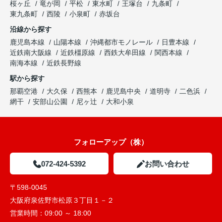
桜ヶ丘
竜が岡
平松
東水町
王塚台
九条町
東九条町
西陵
小泉町
赤坂台
沿線から探す
鹿児島本線
山陽本線
沖縄都市モノレール
日豊本線
近鉄南大阪線
近鉄橿原線
西鉄大牟田線
関西本線
南海本線
近鉄長野線
駅から探す
那覇空港
大久保
西熊本
鹿児島中央
道明寺
二色浜
網干
安部山公園
尼ヶ辻
大和小泉
フォローアップ（株）
072-424-5392
お問い合わせ
〒598-0045
大阪府泉佐野市松原３丁目１－２
営業時間：
09:00 ～ 18:00