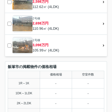
2,598万円
112.62㎡ (4LDK)
2号棟
2,698万円
110.96㎡ (4LDK)
1号棟
3,098万円
105.99㎡ (4LDK)
飯塚市の掲載物件の価格相場
価格相場
空室件数
-
-
1R～1K
-
-
1DK～1LDK
-
-
2K～2LDK