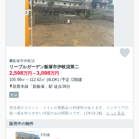
飯塚市伊岐須
リーブルガーデン飯塚市伊岐須第二
2,598
3,098
万円～
万円
105.99㎡～112.62㎡ (4LDK) /予定 /2階建
筑豊本線「新飯塚」駅 徒歩38分
新築
担当者のコメント：トイレが複数あり利便性があります。インテリアの
統一感を作りやすい洋室のみの間取りです。LDK19.2帖...
もっと見る
販売中の物件
3号棟