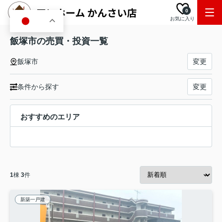
0
お気に入り
JA
飯塚市の売買・投資一覧
飯塚市
変更
条件から探す
変更
おすすめのエリア
1
棟
3
件
新築一戸建