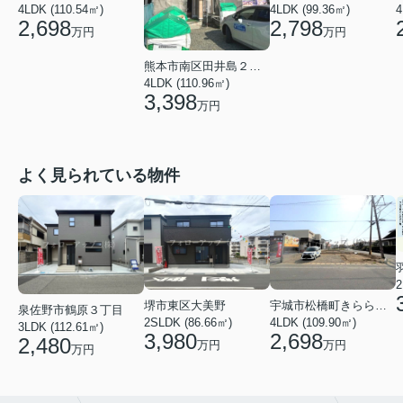
4LDK (99.36㎡)
4LDK (110.54㎡)
4
2,798
2,698
万円
万円
熊本市南区田井島２丁目
4LDK (110.96㎡)
3,398
万円
よく見られている物件
2
堺市東区大美野
宇城市松橋町きらら３丁目
泉佐野市鶴原３丁目
2SLDK (86.66㎡)
4LDK (109.90㎡)
3LDK (112.61㎡)
3,980
2,698
2,480
万円
万円
万円