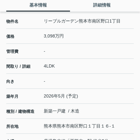
基本情報
詳細情報
リーブルガーデン熊本市南区野口1丁目
物件名
3,098万円
価格
-
管理費
4LDK
間取り / 詳細
-
向き
2026年5月 (予定)
築年月
新築一戸建 / 木造
種別 / 建物構造
熊本県
熊本市南区
野口
１丁目１６-１
所在地