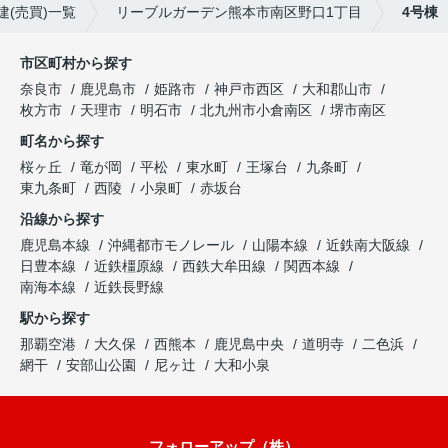
(売買)一覧
リーブルガーデン熊本市南区野口1丁目
4号棟
市区町村から探す
奈良市
鹿児島市
姫路市
神戸市西区
大和郡山市
枚方市
天理市
明石市
北九州市小倉南区
堺市南区
町名から探す
桜ヶ丘
竜が岡
平松
東水町
王塚台
九条町
東九条町
西陵
小泉町
赤坂台
沿線から探す
鹿児島本線
沖縄都市モノレール
山陽本線
近鉄南大阪線
日豊本線
近鉄橿原線
西鉄大牟田線
関西本線
南海本線
近鉄長野線
駅から探す
那覇空港
大久保
西熊本
鹿児島中央
道明寺
二色浜
網干
安部山公園
尼ヶ辻
大和小泉
フォローアップ（株）