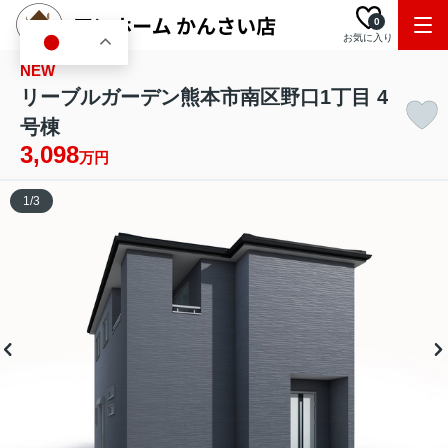
0
お気に入り
JA
NEW
リーブルガーデン熊本市南区野口1丁目 4
号棟
3,098
万円
1
/
3