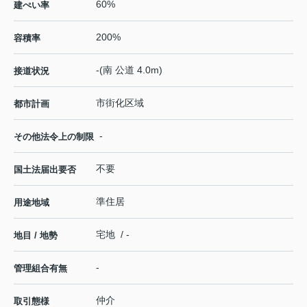
60%
建ぺい率
200%
容積率
-(南 公道 4.0m)
接道状況
市街化区域
都市計画
-
その他法令上の制限
不要
国土法届出要否
準住居
用途地域
宅地 / -
地目 / 地勢
-
管理組合有無
仲介
取引態様