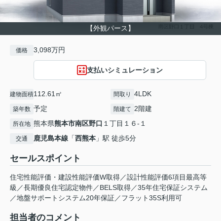
【外観パース】
3,098万円
価格
支払いシミュレーション
112.61㎡
4LDK
建物面積
間取り
予定
2階建
築年数
階建て
熊本県
熊本市南区
野口
１丁目１６-１
所在地
鹿児島本線
「
西熊本
」駅 徒歩5分
交通
セールスポイント
住宅性能評価・建設性能評価W取得／設計性能評価6項目最高等
級／長期優良住宅認定物件／BELS取得／35年住宅保証システム
／地盤サポートシステム20年保証／フラット35S利用可
担当者のコメント