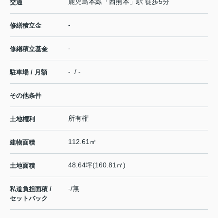
鹿児島本線
「
西熊本
」駅 徒歩5分
交通
-
修繕積立金
-
修繕積立基金
- / -
駐車場 / 月額
その他条件
所有権
土地権利
112.61㎡
建物面積
48.64坪(160.81㎡)
土地面積
-/無
私道負担面積 /
セットバック