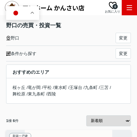
0
お気に入り
JA
野口の売買・投資一覧
野口
変更
条件から探す
変更
おすすめのエリア
桜ヶ丘
/
竜が岡
/
平松
/
東水町
/
王塚台
/
九条町
/
三苫
/
舞松原
/
東九条町
/
西陵
1
棟
6
件
新築一戸建