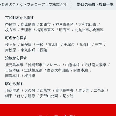
不動産のことならフォローアップ株式会社
野口の売買・投資一覧
市区町村から探す
奈良市
鹿児島市
姫路市
神戸市西区
大和郡山市
枚方市
天理市
福岡市東区
明石市
北九州市小倉南区
町名から探す
桜ヶ丘
竜が岡
平松
東水町
王塚台
九条町
三苫
舞松原
東九条町
西陵
沿線から探す
鹿児島本線
沖縄都市モノレール
山陽本線
近鉄南大阪線
日豊本線
近鉄橿原線
西鉄大牟田線
関西本線
南海本線
桜井線
駅から探す
那覇空港
大久保
西熊本
鹿児島中央
道明寺
二色浜
網干
はりま勝原
安部山公園
尼ヶ辻