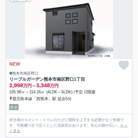
NEW
熊本市南区野口
リーブルガーデン熊本市南区野口1丁目
2,998
3,348
万円～
万円
105.98㎡～114.26㎡ (4LDK～5LDK) /予定 /2階建
鹿児島本線「西熊本」駅 徒歩5分
新築
担当者のコメント：トイレのたびに階段を上下する必要がなく快適で
す。可動棚つきで広々とした洗面室があります。安心の物や広い...
もっ
と見る