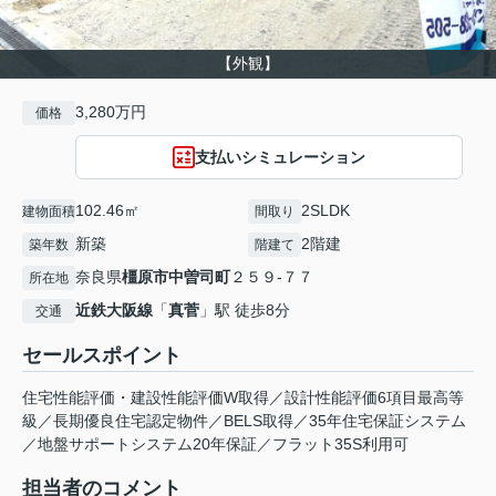
【外観】
3,280万円
価格
支払いシミュレーション
102.46㎡
2SLDK
建物面積
間取り
新築
2階建
築年数
階建て
奈良県
橿原市
中曽司町
２５９-７７
所在地
近鉄大阪線
「
真菅
」駅 徒歩8分
交通
セールスポイント
住宅性能評価・建設性能評価W取得／設計性能評価6項目最高等
級／長期優良住宅認定物件／BELS取得／35年住宅保証システム
／地盤サポートシステム20年保証／フラット35S利用可
担当者のコメント