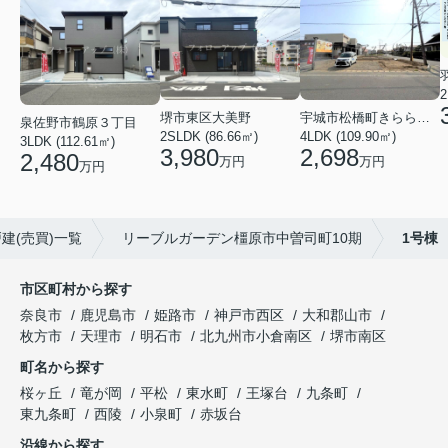
2
堺市東区大美野
宇城市松橋町きらら３丁目
泉佐野市鶴原３丁目
2SLDK (86.66㎡)
4LDK (109.90㎡)
3LDK (112.61㎡)
3,980
2,698
2,480
万円
万円
万円
建(売買)一覧
リーブルガーデン橿原市中曽司町10期
1号棟
市区町村から探す
奈良市
鹿児島市
姫路市
神戸市西区
大和郡山市
枚方市
天理市
明石市
北九州市小倉南区
堺市南区
町名から探す
桜ヶ丘
竜が岡
平松
東水町
王塚台
九条町
東九条町
西陵
小泉町
赤坂台
沿線から探す