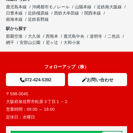
鹿児島本線
沖縄都市モノレール
山陽本線
近鉄南大阪線
日豊本線
近鉄橿原線
西鉄大牟田線
関西本線
南海本線
近鉄長野線
駅から探す
那覇空港
大久保
西熊本
鹿児島中央
道明寺
二色浜
網干
安部山公園
尼ヶ辻
大和小泉
フォローアップ（株）
072-424-5392
お問い合わせ
〒598-0045
大阪府泉佐野市松原３丁目１－２
営業時間：
09:00 ～ 18:00
定休日：
水曜日