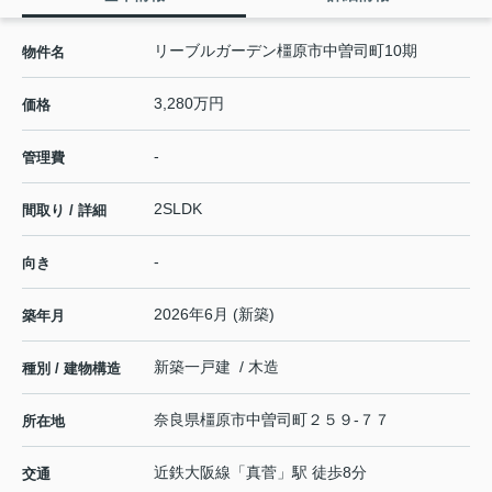
リーブルガーデン橿原市中曽司町10期
物件名
3,280万円
価格
-
管理費
2SLDK
間取り / 詳細
-
向き
2026年6月 (新築)
築年月
新築一戸建 / 木造
種別 / 建物構造
奈良県
橿原市
中曽司町
２５９-７７
所在地
近鉄大阪線
「
真菅
」駅 徒歩8分
交通