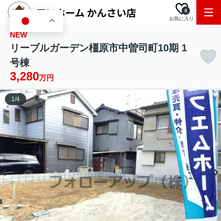
0
お気に入り
JA
NEW
リーブルガーデン橿原市中曽司町10期 1
号棟
3,280
万円
1
/
4