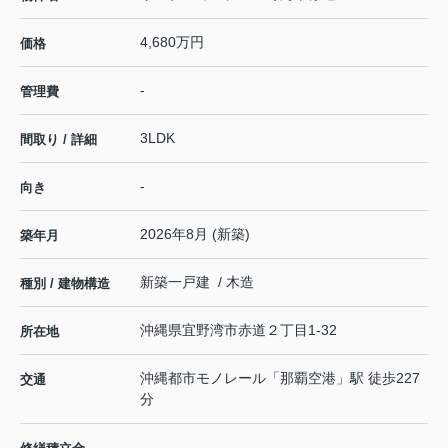
4,680万円
価格
-
管理費
3LDK
間取り / 詳細
-
向き
2026年8月 (新築)
築年月
新築一戸建 / 木造
種別 / 建物構造
沖縄県
宜野湾市
赤道
２丁目1-32
所在地
沖縄都市モノレール
「
那覇空港
」駅 徒歩227
交通
分
-