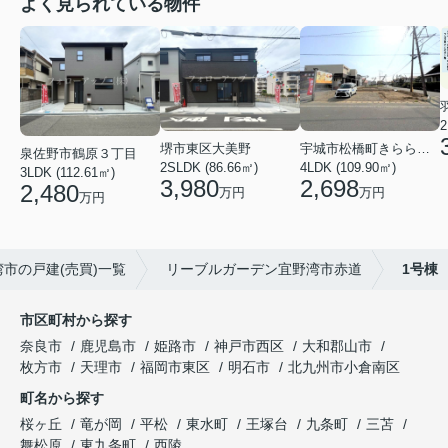
よく見られている物件
2
堺市東区大美野
宇城市松橋町きらら３丁目
泉佐野市鶴原３丁目
2SLDK (86.66㎡)
4LDK (109.90㎡)
3LDK (112.61㎡)
3,980
2,698
2,480
万円
万円
万円
市の戸建(売買)一覧
リーブルガーデン宜野湾市赤道
1号棟
市区町村から探す
奈良市
鹿児島市
姫路市
神戸市西区
大和郡山市
枚方市
天理市
福岡市東区
明石市
北九州市小倉南区
町名から探す
桜ヶ丘
竜が岡
平松
東水町
王塚台
九条町
三苫
舞松原
東九条町
西陵