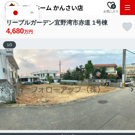
0
お気に入り
JA
リーブルガーデン宜野湾市赤道 1号棟
4,680
万円
1
/
3