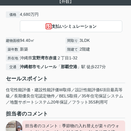
【外観】
4,680万円
価格
支払いシミュレーション
94.40㎡
3LDK
建物面積
間取り
新築
2階建
築年数
階建て
沖縄県
宜野湾市
赤道
２丁目1-32
所在地
沖縄都市モノレール
「
那覇空港
」駅 徒歩227分
交通
セールスポイント
住宅性能評価・建設性能評価W取得／設計性能評価6項目最高等
級／長期優良住宅認定物件／BELS取得／35年住宅保証システム
／地盤サポートシステム20年保証／フラット35S利用可
担当者のコメント
担当者のコメント：季節物の入れ替えが楽々のウォ