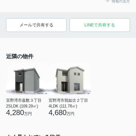
情報の見方
メールで共有する
LINEで共有する
近隣の物件
宜野湾市嘉数３丁目
宜野湾市我如古２丁目
2SLDK (109.29㎡)
4LDK (111.78㎡)
4,280
4,680
万円
万円