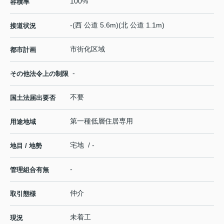
100%
容積率
-(西 公道 5.6m)(北 公道 1.1m)
接道状況
市街化区域
都市計画
-
その他法令上の制限
不要
国土法届出要否
第一種低層住居専用
用途地域
宅地 / -
地目 / 地勢
-
管理組合有無
仲介
取引態様
未着工
現況