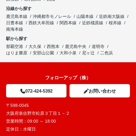
沿線から探す
鹿児島本線
沖縄都市モノレール
山陽本線
近鉄南大阪線
日豊本線
西鉄大牟田線
関西本線
近鉄橿原線
桜井線
南海本線
駅から探す
那覇空港
大久保
西熊本
鹿児島中央
道明寺
はりま勝原
安部山公園
大和小泉
尼ヶ辻
二色浜
フォローアップ（株）
072-424-5392
お問い合わせ
〒598-0045
大阪府泉佐野市松原３丁目１－２
営業時間：
09:00 ～ 18:00
定休日：
水曜日