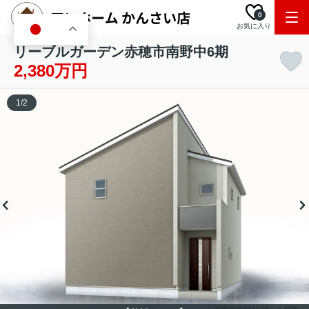
0
お気に入り
JA
リーブルガーデン赤穂市南野中6期
2,380万円
1
/
2