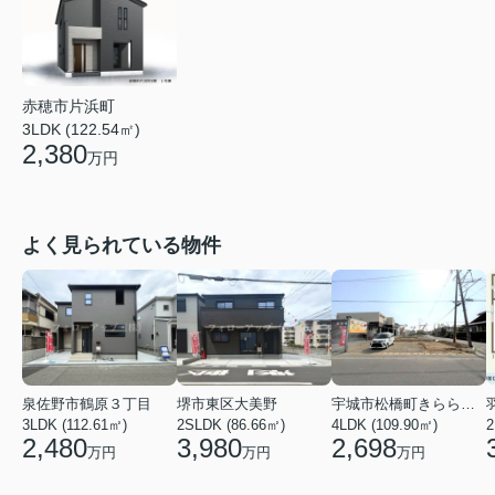
赤穂市片浜町
3LDK (122.54㎡)
2,380
万円
よく見られている物件
泉佐野市鶴原３丁目
堺市東区大美野
宇城市松橋町きらら３丁目
3LDK (112.61㎡)
2SLDK (86.66㎡)
4LDK (109.90㎡)
2
2,480
3,980
2,698
万円
万円
万円