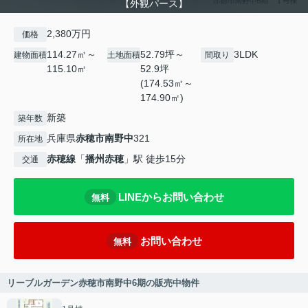
【外観パース】
2,380万円
価格
114.27㎡～
52.79坪～
3LDK
建物面積
土地面積
間取り
115.10㎡
52.9坪
(174.53㎡～
174.90㎡)
新築
築年数
兵庫県
赤穂市
南野中
321
所在地
赤穂線
「
播州赤穂
」駅 徒歩15分
交通
LINEからお問い合わせ
無料
お問い合わせ
無料
リーブルガーデン赤穂市南野中6期の販売中物件