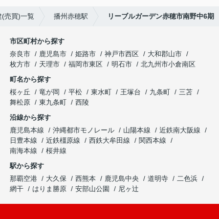
(売買)一覧
播州赤穂駅
リーブルガーデン赤穂市南野中6期
市区町村から探す
奈良市
鹿児島市
姫路市
神戸市西区
大和郡山市
枚方市
天理市
福岡市東区
明石市
北九州市小倉南区
町名から探す
桜ヶ丘
竜が岡
平松
東水町
王塚台
九条町
三苫
舞松原
東九条町
西陵
沿線から探す
鹿児島本線
沖縄都市モノレール
山陽本線
近鉄南大阪線
日豊本線
近鉄橿原線
西鉄大牟田線
関西本線
南海本線
桜井線
駅から探す
那覇空港
大久保
西熊本
鹿児島中央
道明寺
二色浜
網干
はりま勝原
安部山公園
尼ヶ辻