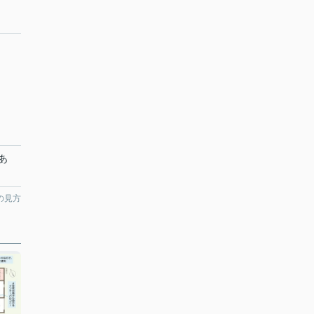
あ
の見方