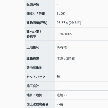
-
販売戸数
3LDK
間取り / 詳細
96.87㎡(29.3坪)
建物面積(坪数)
建ぺい率 /
50%/100%
容積率
所有権
土地権利
木造 / 2階建
建物構造
-
路地状敷地
無
セットバック
-
施工会社
宅地 / -
地目 / 地勢
不要
国土法届出要否