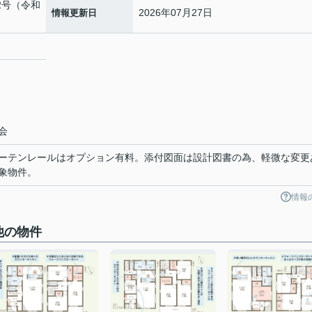
02号（令和
2026年07月27日
情報更新日
２
会
ーテンレールはオプション有料。添付図面は設計図書の為、軽微な変更
象物件。
情報
他の物件