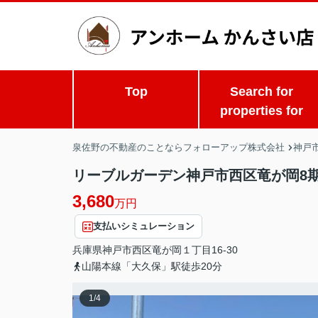
Top
Search for
properties for
泉佐野の不動産のことならフォローアップ株式会社
神戸
リーブルガーデン神戸市西区竜が岡8期
3,680
万円
支払いシミュレーション
兵庫県
神戸市西区
竜が岡
１丁目16-30
山陽本線「大久保」駅徒歩20分
1
/
4