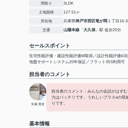
3LDK
間取り
127.51㎡
土地面積
兵庫県
神戸市西区
竜が岡
１丁目16-3
所在地
山陽本線
「
大久保
」駅 徒歩20分
交通
セールスポイント
住宅性能評価・建設性能評価W取得／設計性能評価6項
地盤サポートシステム20年保証／フラット35S利用可
担当者のコメント
担当者のコメント：みんなの会話がはずむ
力はバッチリです。うれしいプラスαの収
りです。
矢塚 貴史
基本情報