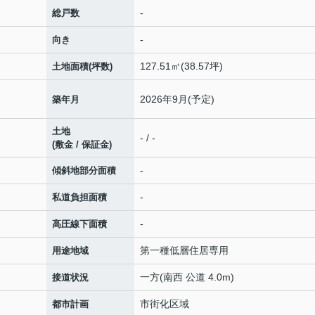
-
総戸数
-
向き
127.51㎡(38.57坪)
土地面積(坪数)
2026年9月(予定)
築年月
土地
- / -
(敷金 / 保証金)
-
傾斜地部分面積
-
私道負担面積
-
高圧線下面積
第一種低層住居専用
用途地域
一方(南西 公道 4.0m)
接道状況
市街化区域
都市計画