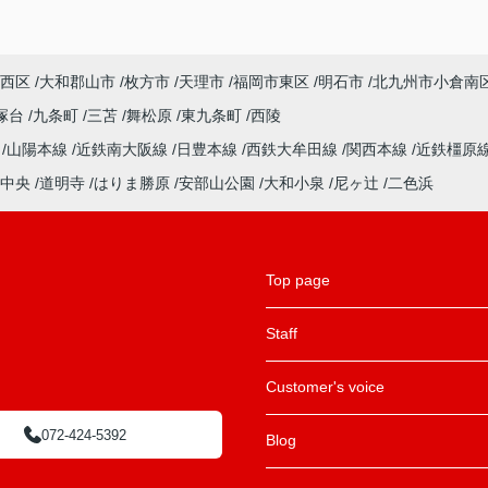
西区
大和郡山市
枚方市
天理市
福岡市東区
明石市
北九州市小倉南
塚台
九条町
三苫
舞松原
東九条町
西陵
ル
山陽本線
近鉄南大阪線
日豊本線
西鉄大牟田線
関西本線
近鉄橿原
中央
道明寺
はりま勝原
安部山公園
大和小泉
尼ヶ辻
二色浜
Top page
Staff
Customer's voice
072-424-5392
Blog