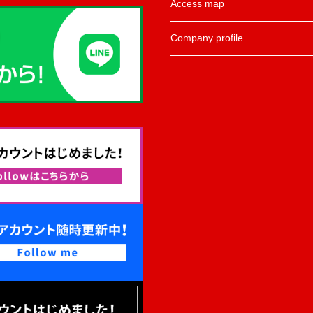
Access map
Company profile