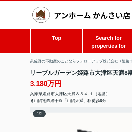
Top
Search for
properties for
泉佐野の不動産のことならフォローアップ株式会社
姫路市
リーブルガーデン姫路市大津区天満8
3,180万円
兵庫県
姫路市
大津区天満
８５４-１（地番）
山陽電鉄網干線「山陽天満」駅徒歩9分
1
/
2