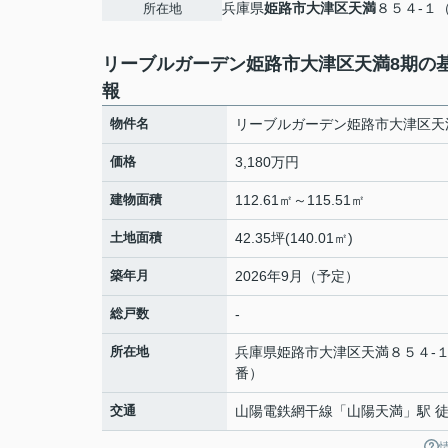
兵庫県
姫路市
大津区天満
８５４-１
所在地
リーブルガーデン姫路市大津区天満8期の
報
物件名
リーブルガーデン姫路市大津区天
価格
3,180万円
建物面積
112.61㎡～115.51㎡
土地面積
42.35坪(140.01㎡)
築年月
2026年9月（予定）
総戸数
-
所在地
兵庫県
姫路市
大津区天満
８５４-
番）
交通
山陽電鉄網干線
「
山陽天満
」駅 