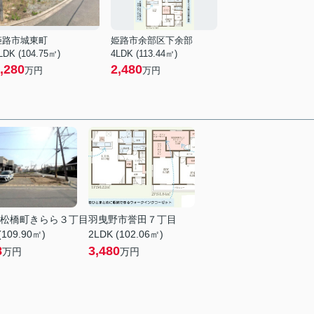
姫路市城東町
姫路市余部区下余部
LDK (104.75㎡)
4LDK (113.44㎡)
,280
2,480
万円
万円
松橋町きらら３丁目
羽曳野市誉田７丁目
(109.90㎡)
2LDK (102.06㎡)
8
3,480
万円
万円