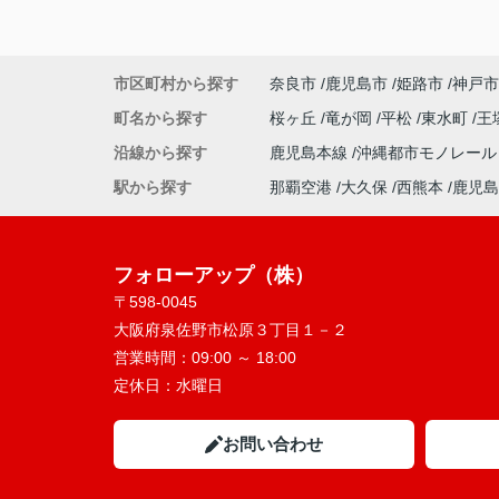
市区町村から探す
奈良市
鹿児島市
姫路市
神戸市
町名から探す
桜ヶ丘
竜が岡
平松
東水町
王
沿線から探す
鹿児島本線
沖縄都市モノレー
駅から探す
那覇空港
大久保
西熊本
鹿児島
フォローアップ（株）
〒598-0045
大阪府泉佐野市松原３丁目１－２
営業時間：
09:00 ～ 18:00
定休日：
水曜日
お問い合わせ