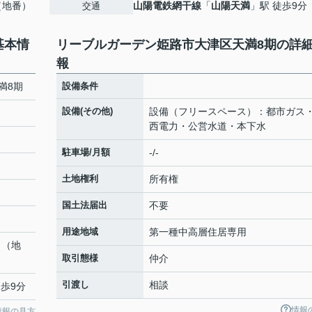
（地番）
山陽電鉄網干線
「
山陽天満
」駅 徒歩9分
交通
基本情
リーブルガーデン姫路市大津区天満8期の詳
報
満8期
設備条件
設備(その他)
設備（フリースペース）：都市ガス
西電力・公営水道・本下水
駐車場/月額
-/-
土地権利
所有権
国土法届出
不要
用途地域
第一種中高層住居専用
１（地
取引態様
仲介
引渡し
相談
徒歩9分
情報
情報の見方