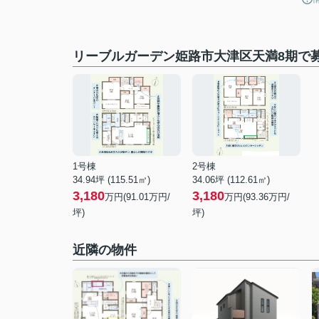
リーブルガーデン姫路市大津区天満8期で
1号棟
2号棟
34.94坪 (115.51㎡)
34.06坪 (112.61㎡)
3,180
3,180
万円(91.01万円/
万円(93.36万円/
坪)
坪)
近隣の物件