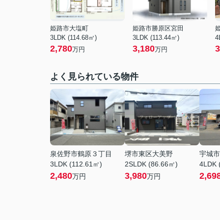
姫路市大塩町
姫路市勝原区宮田
3LDK (114.68㎡)
3LDK (113.44㎡)
4
2,780
3,180
3
万円
万円
よく見られている物件
泉佐野市鶴原３丁目
堺市東区大美野
宇城市
3LDK (112.61㎡)
2SLDK (86.66㎡)
4LDK 
2,480
3,980
2,69
万円
万円