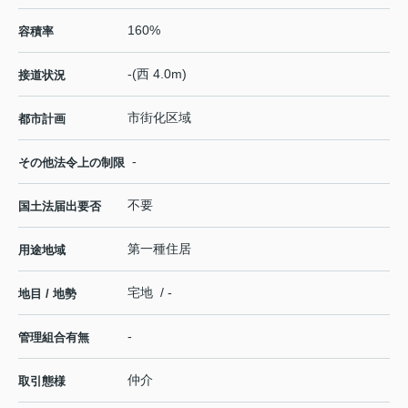
160%
容積率
-(西 4.0m)
接道状況
市街化区域
都市計画
-
その他法令上の制限
不要
国土法届出要否
第一種住居
用途地域
宅地 / -
地目 / 地勢
-
管理組合有無
仲介
取引態様