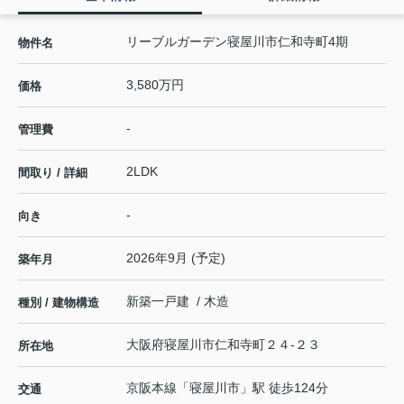
リーブルガーデン寝屋川市仁和寺町4期
物件名
3,580万円
価格
-
管理費
2LDK
間取り / 詳細
-
向き
2026年9月 (予定)
築年月
新築一戸建 / 木造
種別 / 建物構造
大阪府
寝屋川市
仁和寺町
２４-２３
所在地
京阪本線
「
寝屋川市
」駅 徒歩124分
交通