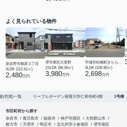
よく見られている物件
2
堺市東区大美野
宇城市松橋町きらら３丁目
泉佐野市鶴原３丁目
2SLDK (86.66㎡)
4LDK (109.90㎡)
3LDK (112.61㎡)
3,980
2,698
2,480
万円
万円
万円
建(売買)一覧
リーブルガーデン寝屋川市仁和寺町4期
1号棟
市区町村から探す
奈良市
鹿児島市
姫路市
神戸市西区
大和郡山市
枚方市
天理市
明石市
北九州市小倉南区
堺市南区