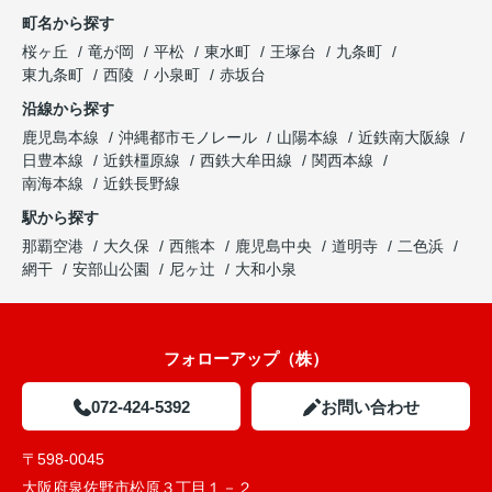
町名から探す
桜ヶ丘
竜が岡
平松
東水町
王塚台
九条町
東九条町
西陵
小泉町
赤坂台
沿線から探す
鹿児島本線
沖縄都市モノレール
山陽本線
近鉄南大阪線
日豊本線
近鉄橿原線
西鉄大牟田線
関西本線
南海本線
近鉄長野線
駅から探す
那覇空港
大久保
西熊本
鹿児島中央
道明寺
二色浜
網干
安部山公園
尼ヶ辻
大和小泉
フォローアップ（株）
072-424-5392
お問い合わせ
〒598-0045
大阪府泉佐野市松原３丁目１－２