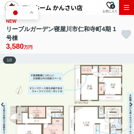
0
お気に入り
JA
NEW
リーブルガーデン寝屋川市仁和寺町4期 1
号棟
3,580
万円
1
/
2