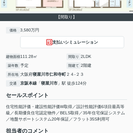
【間取り】
3,580万円
価格
支払いシミュレーション
111.28㎡
2LDK
建物面積
間取り
予定
2階建
築年数
階建て
大阪府
寝屋川市
仁和寺町
２４-２３
所在地
京阪本線
「
寝屋川市
」駅 徒歩124分
交通
セールスポイント
住宅性能評価・建設性能評価W取得／設計性能評価6項目最高等
級／長期優良住宅認定物件／BELS取得／35年住宅保証システム
／地盤サポートシステム20年保証／フラット35S利用可
担当者のコメント