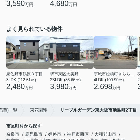
3,590
4,680
万円
万円
よく見られている物件
泉佐野市鶴原３丁目
堺市東区大美野
宇城市松橋町きらら３丁目
3LDK (112.61㎡)
2SLDK (86.66㎡)
4LDK (109.90㎡)
2
2,480
3,980
2,698
万円
万円
万円
売買)一覧
東花園駅
リーブルガーデン東大阪市池島町2丁目
市区町村から探す
奈良市
鹿児島市
姫路市
神戸市西区
大和郡山市