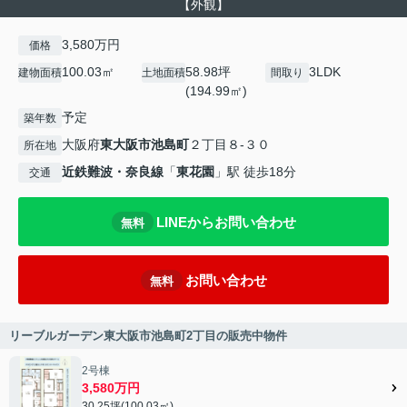
【外観】
3,580万円
価格
100.03㎡
58.98坪
3LDK
建物面積
土地面積
間取り
(194.99㎡)
予定
築年数
大阪府
東大阪市
池島町
２丁目８-３０
所在地
近鉄難波・奈良線
「
東花園
」駅 徒歩18分
交通
LINEからお問い合わせ
無料
お問い合わせ
無料
リーブルガーデン東大阪市池島町2丁目の販売中物件
2号棟
3,580万円
30.25坪(100.03㎡)