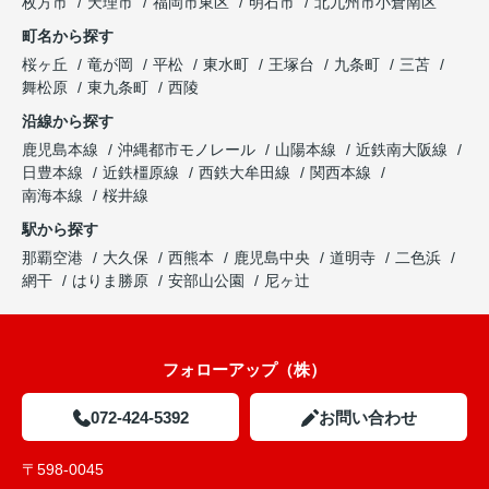
枚方市
天理市
福岡市東区
明石市
北九州市小倉南区
町名から探す
桜ヶ丘
竜が岡
平松
東水町
王塚台
九条町
三苫
舞松原
東九条町
西陵
沿線から探す
鹿児島本線
沖縄都市モノレール
山陽本線
近鉄南大阪線
日豊本線
近鉄橿原線
西鉄大牟田線
関西本線
南海本線
桜井線
駅から探す
那覇空港
大久保
西熊本
鹿児島中央
道明寺
二色浜
網干
はりま勝原
安部山公園
尼ヶ辻
フォローアップ（株）
072-424-5392
お問い合わせ
〒598-0045