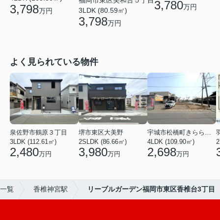
福岡市東区美和台５丁目
3,780
3,798
万円
3LDK (80.59㎡)
万円
3,798
万円
よく見られている物件
泉佐野市鶴原３丁目
堺市東区大美野
宇城市松橋町きらら３丁目
3LDK (112.61㎡)
2SLDK (86.66㎡)
4LDK (109.90㎡)
2
2,480
3,980
2,698
万円
万円
万円
)一覧
香椎神宮駅
リーブルガーデン福岡市東区香椎台3丁目