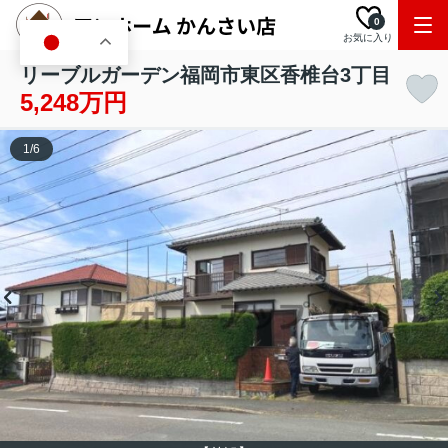
0
お気に入り
JA
リーブルガーデン福岡市東区香椎台3丁目
5,248万円
1
/
6