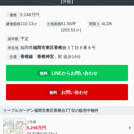
【外観】
5,248万円
価格
110.13㎡
61.56坪
4LDK
建物面積
土地面積
間取り
(203.51㎡)
予定
築年数
福岡県
福岡市東区
香椎台
３丁目８番８号
所在地
香椎線
「
香椎神宮
」駅 徒歩14分
交通
LINEからお問い合わせ
無料
お問い合わせ
無料
リーブルガーデン福岡市東区香椎台3丁目の販売中物件
1号棟
5,248万円
33.31坪(110.13㎡)