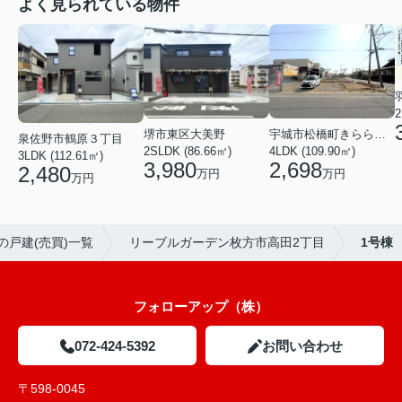
よく見られている物件
2
堺市東区大美野
宇城市松橋町きらら３丁目
泉佐野市鶴原３丁目
2SLDK (86.66㎡)
4LDK (109.90㎡)
3LDK (112.61㎡)
3,980
2,698
2,480
万円
万円
万円
の戸建(売買)一覧
リーブルガーデン枚方市高田2丁目
1号棟
フォローアップ（株）
072-424-5392
お問い合わせ
〒598-0045