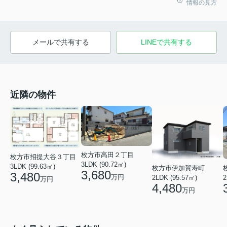
情報の見方
メールで共有する
LINEで共有する
近隣の物件
枚方市高田２丁目
枚方市招提大谷３丁目
3LDK (90.72㎡)
3LDK (99.63㎡)
枚方市伊加賀寿町
3,680
3,480
万円
2
2LDK (95.57㎡)
万円
4,480
万円