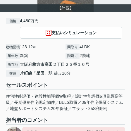
【外観】
4,480万円
価格
支払いシミュレーション
123.12㎡
4LDK
建物面積
間取り
新築
2階建
築年数
階建て
大阪府
枚方市
高田
２丁目２３番１６号
所在地
片町線
「
星田
」駅 徒歩18分
交通
セールスポイント
住宅性能評価・建設性能評価W取得／設計性能評価6項目最高等
級／長期優良住宅認定物件／BELS取得／35年住宅保証システム
／地盤サポートシステム20年保証／フラット35S利用可
担当者のコメント