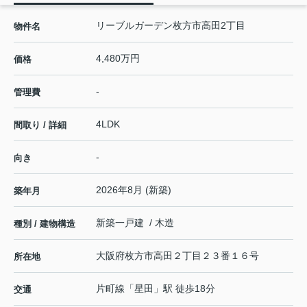
リーブルガーデン枚方市高田2丁目
物件名
4,480万円
価格
-
管理費
4LDK
間取り / 詳細
-
向き
2026年8月 (新築)
築年月
新築一戸建 / 木造
種別 / 建物構造
大阪府
枚方市
高田
２丁目２３番１６号
所在地
片町線
「
星田
」駅 徒歩18分
交通