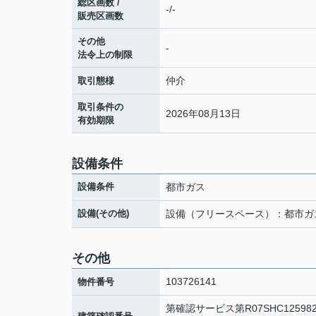
総区画数 /
-/-
販売区画数
その他
-
法令上の制限
仲介
取引態様
取引条件の
2026年08月13日
有効期限
設備条件
設備条件
都市ガス
設備(その他)
設備（フリースペース）：都市ガ
その他
103726141
物件番号
第確認サービス第R07SHC1259