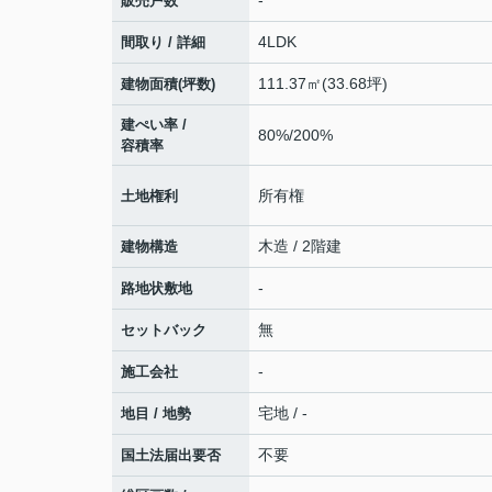
-
販売戸数
4LDK
間取り / 詳細
111.37㎡(33.68坪)
建物面積(坪数)
建ぺい率 /
80%/200%
容積率
所有権
土地権利
木造 / 2階建
建物構造
-
路地状敷地
無
セットバック
-
施工会社
宅地 / -
地目 / 地勢
不要
国土法届出要否