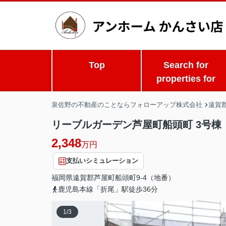
Top
Search for
properties for
泉佐野の不動産のことならフォローアップ株式会社
遠賀
リーブルガーデン芦屋町船頭町 3号棟
2,348
万円
支払いシミュレーション
福岡県
遠賀郡芦屋町
船頭町
9-4（地番）
鹿児島本線「折尾」駅徒歩36分
1
/
3