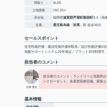
4LDK
間取り
182.26㎡
土地面積
福岡県
遠賀郡芦屋町
船頭町
9-4（地
所在地
鹿児島本線
「
折尾
」駅 徒歩36分
交通
セールスポイント
住宅性能評価・建設性能評価W取得／設計性能評価6項
地盤サポートシステム20年保証／フラット35S利用可
担当者のコメント
担当者のコメント：ランドリーと洗面所が
ンクローゼット。各居室収納完備。家族と
矢塚 貴史
基本情報