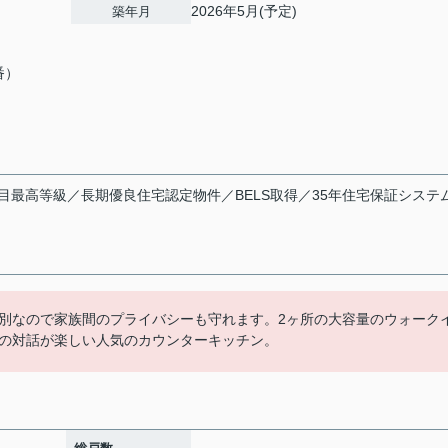
2026年5月(予定)
築年月
番）
目最高等級／長期優良住宅認定物件／BELS取得／35年住宅保証システ
別なので家族間のプライバシーも守れます。2ヶ所の大容量のウォーク
の対話が楽しい人気のカウンターキッチン。