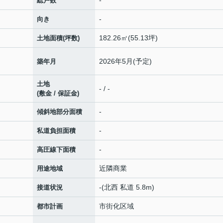
-
総戸数
-
向き
182.26㎡(55.13坪)
土地面積(坪数)
2026年5月(予定)
築年月
土地
- / -
(敷金 / 保証金)
-
傾斜地部分面積
-
私道負担面積
-
高圧線下面積
近隣商業
用途地域
-(北西 私道 5.8m)
接道状況
市街化区域
都市計画