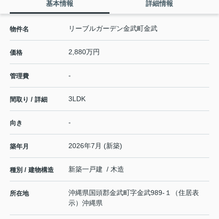
基本情報
詳細情報
リーブルガーデン金武町金武
物件名
2,880万円
価格
-
管理費
3LDK
間取り / 詳細
-
向き
2026年7月 (新築)
築年月
新築一戸建 / 木造
種別 / 建物構造
沖縄県
国頭郡金武町
字金武
989-１（住居表
所在地
示）沖縄県