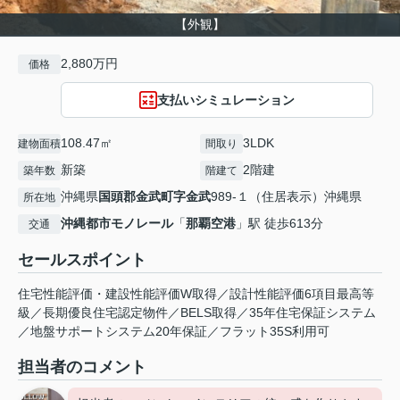
【外観】
2,880万円
価格
支払いシミュレーション
108.47㎡
3LDK
建物面積
間取り
新築
2階建
築年数
階建て
沖縄県
国頭郡金武町
字金武
989-１（住居表示）沖縄県
所在地
沖縄都市モノレール
「
那覇空港
」駅 徒歩613分
交通
セールスポイント
住宅性能評価・建設性能評価W取得／設計性能評価6項目最高等
級／長期優良住宅認定物件／BELS取得／35年住宅保証システム
／地盤サポートシステム20年保証／フラット35S利用可
担当者のコメント