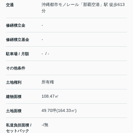
沖縄都市モノレール
「
那覇空港
」駅 徒歩613
交通
分
-
修繕積立金
-
修繕積立基金
- / -
駐車場 / 月額
その他条件
所有権
土地権利
108.47㎡
建物面積
49.70坪(164.33㎡)
土地面積
-/無
私道負担面積 /
セットバック