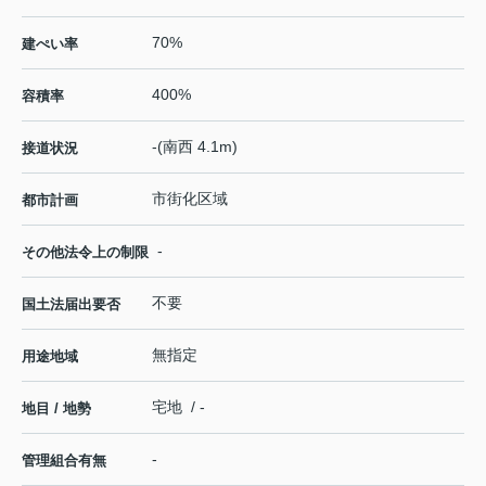
70%
建ぺい率
400%
容積率
-(南西 4.1m)
接道状況
市街化区域
都市計画
-
その他法令上の制限
不要
国土法届出要否
無指定
用途地域
宅地 / -
地目 / 地勢
-
管理組合有無