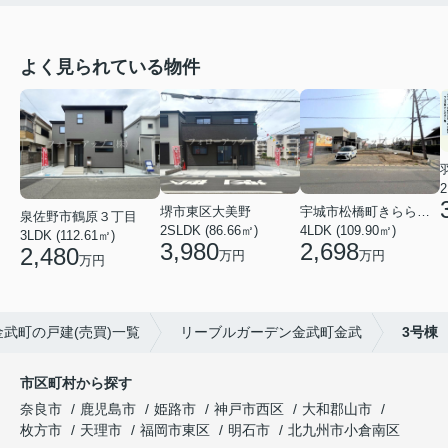
よく見られている物件
2
堺市東区大美野
宇城市松橋町きらら３丁目
泉佐野市鶴原３丁目
2SLDK (86.66㎡)
4LDK (109.90㎡)
3LDK (112.61㎡)
3,980
2,698
2,480
万円
万円
万円
武町の戸建(売買)一覧
リーブルガーデン金武町金武
3号棟
市区町村から探す
奈良市
鹿児島市
姫路市
神戸市西区
大和郡山市
枚方市
天理市
福岡市東区
明石市
北九州市小倉南区