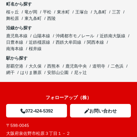
町名から探す
桜ヶ丘
竜が岡
平松
東水町
王塚台
九条町
三苫
舞松原
東九条町
西陵
沿線から探す
鹿児島本線
山陽本線
沖縄都市モノレール
近鉄南大阪線
日豊本線
近鉄橿原線
西鉄大牟田線
関西本線
南海本線
桜井線
駅から探す
那覇空港
大久保
西熊本
鹿児島中央
道明寺
二色浜
網干
はりま勝原
安部山公園
尼ヶ辻
フォローアップ（株）
072-424-5392
お問い合わせ
〒598-0045
大阪府泉佐野市松原３丁目１－２