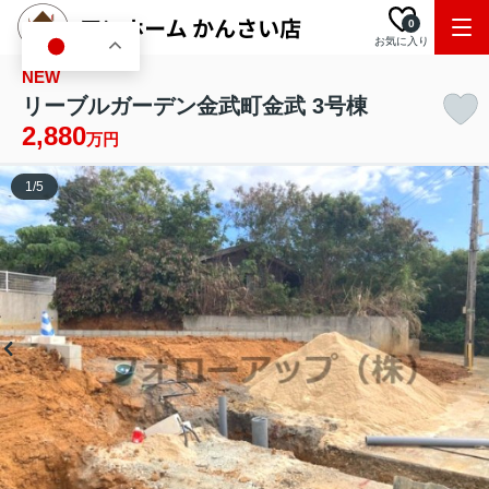
0
お気に入り
JA
NEW
リーブルガーデン金武町金武 3号棟
2,880
万円
1
/
5