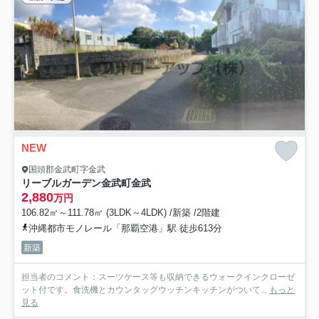
NEW
国頭郡金武町字金武
リーブルガーデン金武町金武
2,880
万円
106.82㎡～111.78㎡ (3LDK～4LDK) /新築 /2階建
沖縄都市モノレール「那覇空港」駅 徒歩613分
新築
担当者のコメント：スーツケース等も収納できるウォークインクローゼ
ット付です。食洗機とカウンタッグウッチンキッチンがついて...
もっと
見る