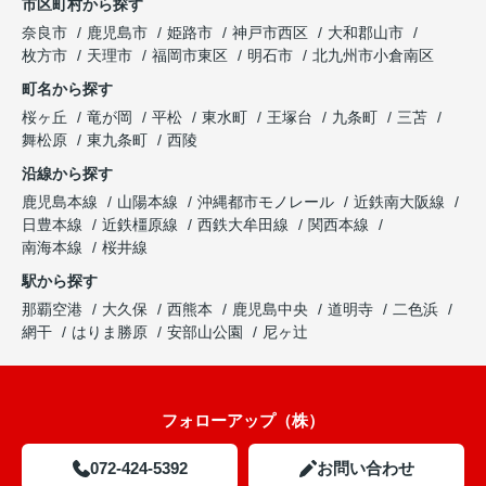
市区町村から探す
奈良市
鹿児島市
姫路市
神戸市西区
大和郡山市
枚方市
天理市
福岡市東区
明石市
北九州市小倉南区
町名から探す
桜ヶ丘
竜が岡
平松
東水町
王塚台
九条町
三苫
舞松原
東九条町
西陵
沿線から探す
鹿児島本線
山陽本線
沖縄都市モノレール
近鉄南大阪線
日豊本線
近鉄橿原線
西鉄大牟田線
関西本線
南海本線
桜井線
駅から探す
那覇空港
大久保
西熊本
鹿児島中央
道明寺
二色浜
網干
はりま勝原
安部山公園
尼ヶ辻
フォローアップ（株）
072-424-5392
お問い合わせ