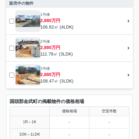
販売中の物件
1号棟
2,880万円
106.82㎡ (4LDK)
2号棟
2,880万円
111.78㎡ (3LDK)
3号棟
2,880万円
108.47㎡ (3LDK)
国頭郡金武町の掲載物件の価格相場
価格相場
空室件数
-
-
1R～1K
-
-
1DK～1LDK