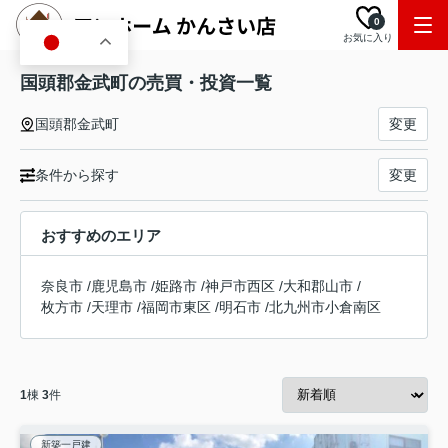
0
お気に入り
JA
国頭郡金武町の売買・投資一覧
国頭郡金武町
変更
条件から探す
変更
おすすめのエリア
奈良市
/
鹿児島市
/
姫路市
/
神戸市西区
/
大和郡山市
/
枚方市
/
天理市
/
福岡市東区
/
明石市
/
北九州市小倉南区
1
棟
3
件
新築一戸建