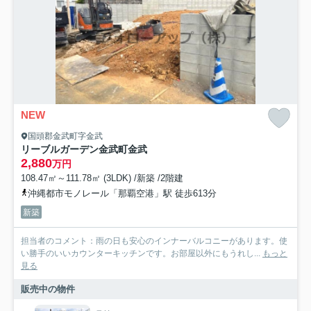
NEW
国頭郡金武町字金武
リーブルガーデン金武町金武
2,880
万円
108.47㎡～111.78㎡ (3LDK) /新築 /2階建
沖縄都市モノレール「那覇空港」駅 徒歩613分
新築
担当者のコメント：雨の日も安心のインナーバルコニーがあります。使
い勝手のいいカウンターキッチンです。お部屋以外にもうれし...
もっと
見る
販売中の物件