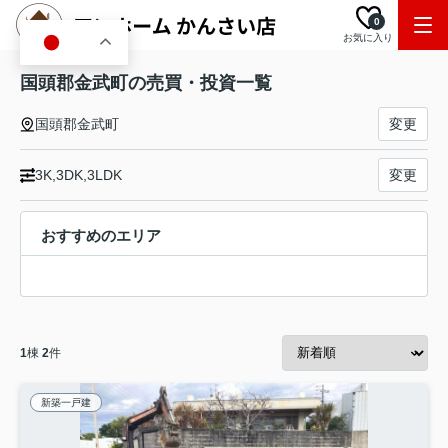
0
お気に入り
JA
国頭郡金武町の売買・投資一覧
国頭郡金武町
変更
3K,3DK,3LDK
変更
おすすめのエリア
1
棟
2
件
新築一戸建