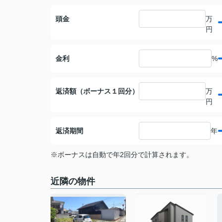
頭金
万
円
金利
%
返済額（ボーナス１回分）
万
円
返済期間
年
※ボーナスは自動で年2回分で計算されます。
近隣の物件