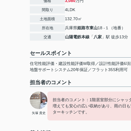
3,080
万円
価格
4LDK
間取り
132.70㎡
土地面積
兵庫県
姫路市
東山
18 -１（地番）
所在地
山陽電鉄本線
「
八家
」駅 徒歩13分
交通
セールスポイント
住宅性能評価・建設性能評価W取得／設計性能評価6項
地盤サポートシステム20年保証／フラット35S利用可
担当者のコメント
担当者のコメント：1階居室部分にシャッ
増えても安心の広い収納があり、雨の日も
ターキッチンです。
矢塚 貴史