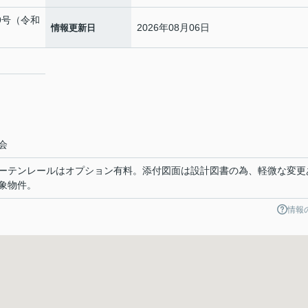
49号（令和
2026年08月06日
情報更新日
２
会
ーテンレールはオプション有料。添付図面は設計図書の為、軽微な変更
象物件。
情報