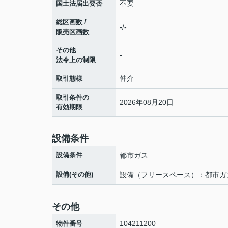
不要
国土法届出要否
総区画数 /
-/-
販売区画数
その他
-
法令上の制限
仲介
取引態様
取引条件の
2026年08月20日
有効期限
設備条件
設備条件
都市ガス
設備(その他)
設備（フリースペース）：都市ガ
その他
104211200
物件番号