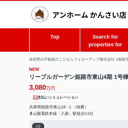
Top
Search for
properties for
泉佐野の不動産のことならフォローアップ株式会社
姫路市
NEW
リーブルガーデン姫路市東山4期 1号
3,080
万円
支払いシミュレーション
兵庫県
姫路市
東山
18 -１（地番）
山陽電鉄本線「八家」駅徒歩13分
1
/
2