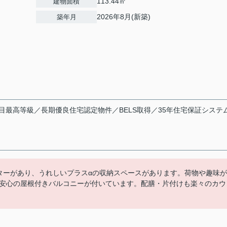
113.44㎡
建物面積
2026年8月(新築)
築年月
目最高等級／長期優良住宅認定物件／BELS取得／35年住宅保証システ
ターがあり、うれしいプラスαの収納スペースがあります。荷物や趣味が
安心の屋根付きバルコニーが付いています。配膳・片付けも楽々のカウ