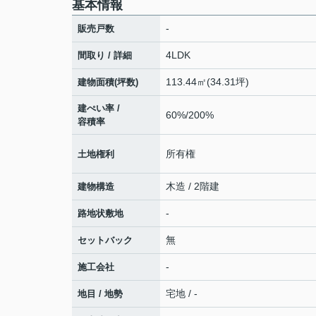
基本情報
-
販売戸数
4LDK
間取り / 詳細
113.44㎡(34.31坪)
建物面積(坪数)
建ぺい率 /
60%/200%
容積率
所有権
土地権利
木造 / 2階建
建物構造
-
路地状敷地
無
セットバック
-
施工会社
宅地 / -
地目 / 地勢