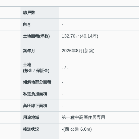
-
総戸数
-
向き
132.70㎡(40.14坪)
土地面積(坪数)
2026年8月(新築)
築年月
土地
- / -
(敷金 / 保証金)
-
傾斜地部分面積
-
私道負担面積
-
高圧線下面積
第一種中高層住居専用
用途地域
-(西 公道 6.0m)
接道状況