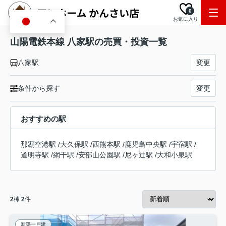
0
お気に入り
JA
山陽電鉄本線 八家駅の売買・投資一覧
八家駅
変更
条件から探す
変更
おすすめの駅
那覇空港駅
/
大久保駅
/
西熊本駅
/
鹿児島中央駅
/
宇宿駅
/
道明寺駅
/
網干駅
/
安部山公園駅
/
尼ヶ辻駅
/
大和小泉駅
2
棟
2
件
新築一戸建