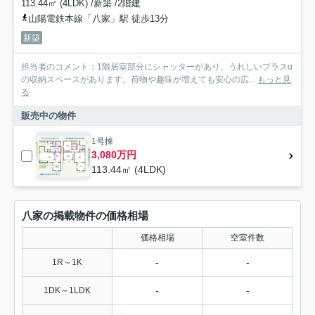
113.44㎡ (4LDK) /新築 /2階建
山陽電鉄本線「八家」駅 徒歩13分
新築
担当者のコメント：1階居室部分にシャッターがあり、うれしいプラスα
の収納スペースがあります。荷物や趣味が増えても安心の広...
もっと見
る
販売中の物件
1号棟
3,080万円
113.44㎡ (4LDK)
八家の掲載物件の価格相場
価格相場
空室件数
-
-
1R～1K
-
-
1DK～1LDK