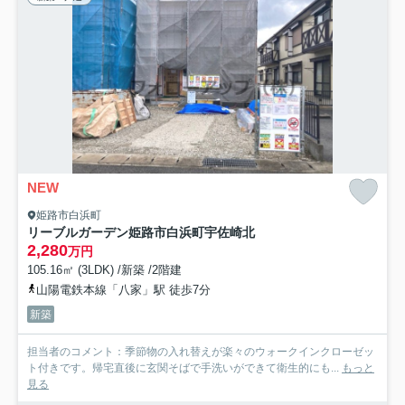
NEW
姫路市白浜町
リーブルガーデン姫路市白浜町宇佐崎北
2,280
万円
105.16㎡ (3LDK) /新築 /2階建
山陽電鉄本線「八家」駅 徒歩7分
新築
担当者のコメント：季節物の入れ替えが楽々のウォークインクローゼッ
ト付きです。帰宅直後に玄関そばで手洗いができて衛生的にも...
もっと
見る