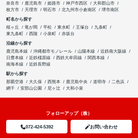
奈良市
鹿児島市
姫路市
神戸市西区
大和郡山市
枚方市
天理市
明石市
北九州市小倉南区
堺市南区
町名から探す
桜ヶ丘
竜が岡
平松
東水町
王塚台
九条町
東九条町
西陵
小泉町
赤坂台
沿線から探す
鹿児島本線
沖縄都市モノレール
山陽本線
近鉄南大阪線
日豊本線
近鉄橿原線
西鉄大牟田線
関西本線
南海本線
近鉄長野線
駅から探す
那覇空港
大久保
西熊本
鹿児島中央
道明寺
二色浜
網干
安部山公園
尼ヶ辻
大和小泉
フォローアップ（株）
072-424-5392
お問い合わせ