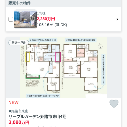
販売中の物件
1号棟
2,280万円
105.16㎡ (3LDK)
新築一戸建
NEW
姫路市東山
リーブルガーデン姫路市東山4期
3,080
万円