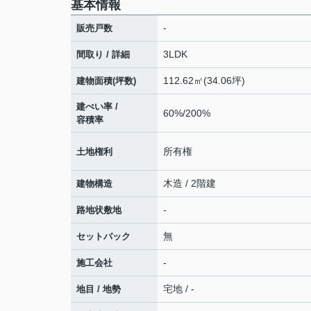
基本情報
-
販売戸数
3LDK
間取り / 詳細
112.62㎡(34.06坪)
建物面積(坪数)
建ぺい率 /
60%/200%
容積率
所有権
土地権利
木造 / 2階建
建物構造
-
路地状敷地
無
セットバック
-
施工会社
宅地 / -
地目 / 地勢