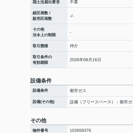
不要
国土法届出要否
総区画数 /
-/-
販売区画数
その他
-
法令上の制限
仲介
取引態様
取引条件の
2026年08月16日
有効期限
設備条件
設備条件
都市ガス
設備(その他)
設備（フリースペース）：都市ガ
その他
102658376
物件番号