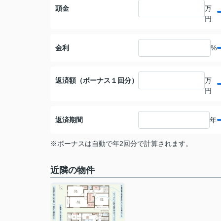
頭金
万
円
金利
%
返済額（ボーナス１回分）
万
円
返済期間
年
※ボーナスは自動で年2回分で計算されます。
近隣の物件