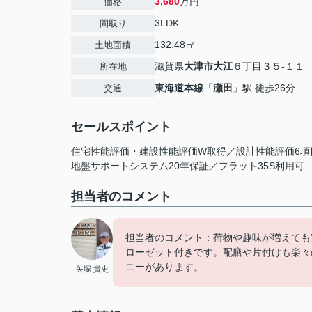
3,680
万円
価格
3LDK
間取り
132.48㎡
土地面積
滋賀県
大津市
大江
６丁目３５-１１
所在地
東海道本線
「
瀬田
」駅 徒歩26分
交通
セールスポイント
住宅性能評価・建設性能評価W取得／設計性能評価6項
地盤サポートシステム20年保証／フラット35S利用可
担当者のコメント
担当者のコメント：荷物や趣味が増えても
ローゼット付きです。配膳や片付けも楽々
ニーがあります。
矢塚 貴史