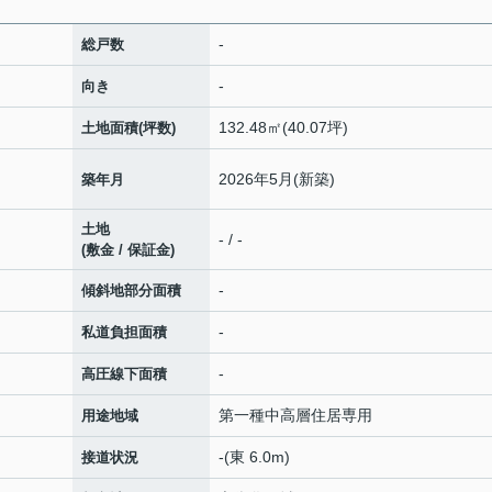
-
総戸数
-
向き
132.48㎡(40.07坪)
土地面積(坪数)
2026年5月(新築)
築年月
土地
- / -
(敷金 / 保証金)
-
傾斜地部分面積
-
私道負担面積
-
高圧線下面積
第一種中高層住居専用
用途地域
-(東 6.0m)
接道状況