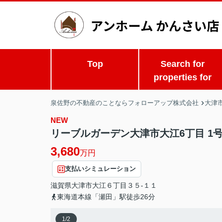
Top
Search for
properties for
泉佐野の不動産のことならフォローアップ株式会社
大津市
NEW
リーブルガーデン大津市大江6丁目 1
3,680
万円
支払いシミュレーション
滋賀県
大津市
大江
６丁目３５-１１
東海道本線「瀬田」駅徒歩26分
1
/
2