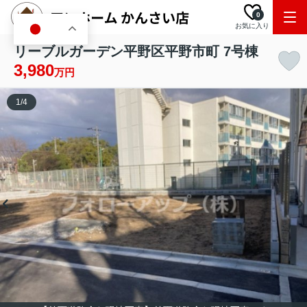
0
お気に入り
JA
リーブルガーデン平野区平野市町 7号棟
3,980
万円
1
/
4