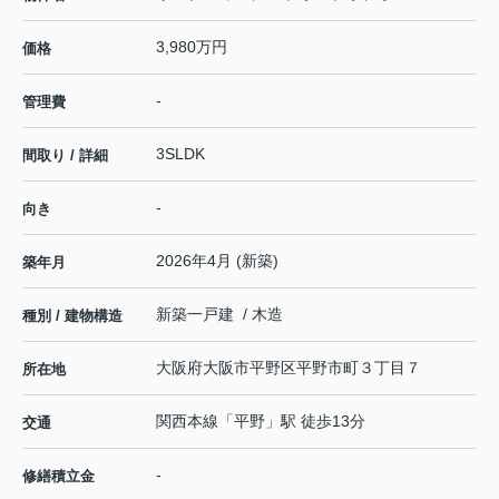
3,980万円
価格
-
管理費
3SLDK
間取り / 詳細
-
向き
2026年4月 (新築)
築年月
新築一戸建 / 木造
種別 / 建物構造
大阪府
大阪市平野区
平野市町
３丁目７
所在地
関西本線
「
平野
」駅 徒歩13分
交通
-
修繕積立金