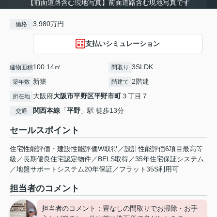
【前面道路含む現地写真】前面道路含む現地写真です
3,980万円
価格
支払いシミュレーション
100.14㎡
3SLDK
建物面積
間取り
新築
2階建
築年数
階建て
大阪府
大阪市平野区
平野市町
３丁目７
所在地
関西本線
「
平野
」駅 徒歩13分
交通
セールスポイント
住宅性能評価・建設性能評価W取得／設計性能評価6項目最高等
級／長期優良住宅認定物件／BELS取得／35年住宅保証システム
／地盤サポートシステム20年保証／フラット35S利用可
担当者のコメント
担当者のコメント：畳なしの間取りでお掃除・お手