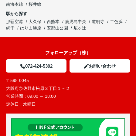
南海本線
桜井線
駅から探す
那覇空港
大久保
西熊本
鹿児島中央
道明寺
二色浜
網干
はりま勝原
安部山公園
尼ヶ辻
フォローアップ（株）
072-424-5392
お問い合わせ
〒598-0045
大阪府泉佐野市松原３丁目１－２
営業時間：
09:00 ～ 18:00
定休日：
水曜日