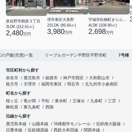
2
堺市東区大美野
宇城市松橋町きらら３丁目
泉佐野市鶴原３丁目
2SLDK (86.66㎡)
4LDK (109.90㎡)
3LDK (112.61㎡)
3,980
2,698
2,480
万円
万円
万円
の戸建(売買)一覧
リーブルガーデン平野区平野市町
7号棟
市区町村から探す
奈良市
鹿児島市
姫路市
神戸市西区
大和郡山市
枚方市
天理市
福岡市東区
明石市
北九州市小倉南区
町名から探す
桜ヶ丘
竜が岡
平松
東水町
王塚台
九条町
三苫
舞松原
東九条町
西陵
沿線から探す
鹿児島本線
山陽本線
沖縄都市モノレール
近鉄南大阪線
日豊本線
近鉄橿原線
西鉄大牟田線
関西本線