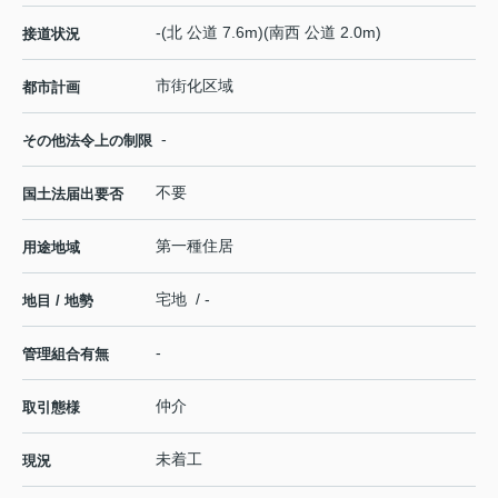
-(北 公道 7.6m)(南西 公道 2.0m)
接道状況
市街化区域
都市計画
-
その他法令上の制限
不要
国土法届出要否
第一種住居
用途地域
宅地 / -
地目 / 地勢
-
管理組合有無
仲介
取引態様
未着工
現況