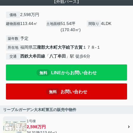
【外観パース】
2,598万円
価格
113.44㎡
51.54坪
4LDK
建物面積
土地面積
間取り
(170.40㎡)
予定
築年数
福岡県
三潴郡大木町
大字絵下古賀
１７８-１
所在地
西鉄大牟田線
「
八丁牟田
」駅 徒歩6分
交通
LINEからお問い合わせ
無料
お問い合わせ
無料
リーブルガーデン大木町第五の販売中物件
1号棟
2,598万円
34.31坪(113.44㎡)