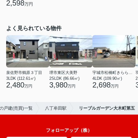
2,598
万円
よく見られている物件
泉佐野市鶴原３丁目
堺市東区大美野
宇城市松橋町きらら３丁目
3LDK (112.61㎡)
2SLDK (86.66㎡)
4LDK (109.90㎡)
2
2,480
3,980
2,698
万円
万円
万円
の戸建(売買)一覧
八丁牟田駅
リーブルガーデン大木町第五
フォローアップ（株）