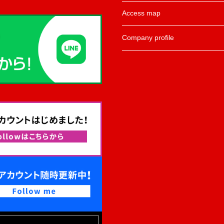
Access map
Company profile