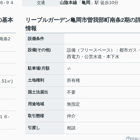
６-９４
山陰本線
「
亀岡
」駅 徒歩10分
交通
の基本
リーブルガーデン亀岡市曽我部町南条2期の
情報
南条2
設備条件
設備(その他)
設備（フリースペース）：都市ガス
西電力・公営水道・本下水
駐車場/月額
-/-
土地権利
所有権
.51㎡)
国土法届出
不要
用途地域
無指定
取引態様
仲介
１６-
引渡し
相談
情報