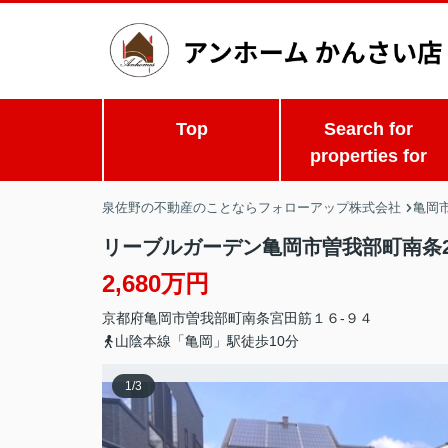
Top
Search for
properties for
泉佐野の不動産のことならフォローアップ株式会社
亀岡市
リーブルガーデン亀岡市曽我部町南条
2,680万円
京都府
亀岡市
曽我部町南条
宮田筋１６-９４
山陰本線「亀岡」駅徒歩10分
1
/
3