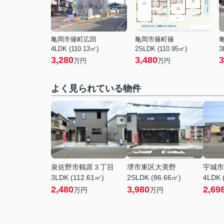
亀岡市篠町広田
亀岡市篠町篠
4LDK (110.13㎡)
2SLDK (110.95㎡)
3
3,280
3,480
3
万円
万円
よく見られている物件
泉佐野市鶴原３丁目
堺市東区大美野
宇城市
3LDK (112.61㎡)
2SLDK (86.66㎡)
4LDK 
2,480
3,980
2,69
万円
万円