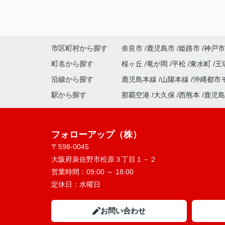
市区町村から探す
奈良市
鹿児島市
姫路市
神戸市
町名から探す
桜ヶ丘
竜が岡
平松
東水町
王
沿線から探す
鹿児島本線
山陽本線
沖縄都市
駅から探す
那覇空港
大久保
西熊本
鹿児島
フォローアップ（株）
〒598-0045
大阪府泉佐野市松原３丁目１－２
営業時間：
09:00 ～ 18:00
定休日：
水曜日
お問い合わせ