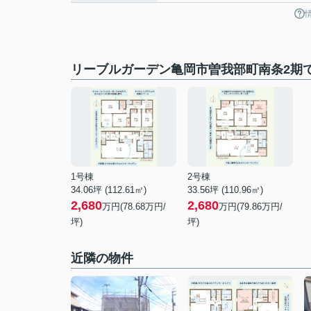
リーブルガーデン亀岡市曽我部町南条2期
1号棟
2号棟
34.06坪 (112.61㎡)
33.56坪 (110.96㎡)
2,680
2,680
万円(78.68万円/
万円(79.86万円/
坪)
坪)
近隣の物件