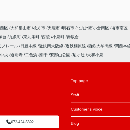
西区
大和郡山市
枚方市
天理市
明石市
北九州市小倉南区
堺市南区
塚台
九条町
東九条町
西陵
小泉町
赤坂台
モノレール
日豊本線
近鉄南大阪線
近鉄橿原線
西鉄大牟田線
関西本
中央
道明寺
二色浜
網干
安部山公園
尼ヶ辻
大和小泉
Top page
Staff
Customer's voice
072-424-5392
Blog