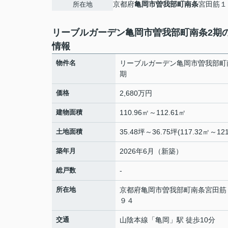
京都府
亀岡市
曽我部町南条
宮田筋１
所在地
リーブルガーデン亀岡市曽我部町南条2期
情報
物件名
リーブルガーデン亀岡市曽我部町
期
価格
2,680万円
建物面積
110.96㎡～112.61㎡
土地面積
35.48坪～36.75坪(117.32㎡～121
築年月
2026年6月（新築）
総戸数
-
所在地
京都府
亀岡市
曽我部町南条
宮田筋
９４
交通
山陰本線
「
亀岡
」駅 徒歩10分