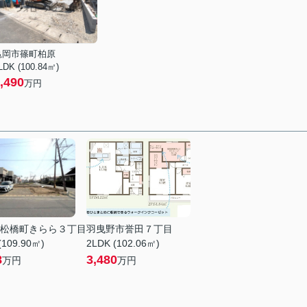
亀岡市篠町柏原
LDK (100.84㎡)
,490
万円
松橋町きらら３丁目
羽曳野市誉田７丁目
(109.90㎡)
2LDK (102.06㎡)
8
3,480
万円
万円