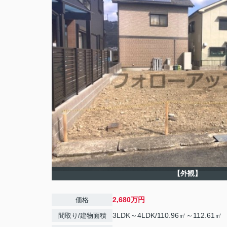
【外観】
2,680万円
価格
3LDK～4LDK/110.96㎡～112.61㎡
間取り/建物面積