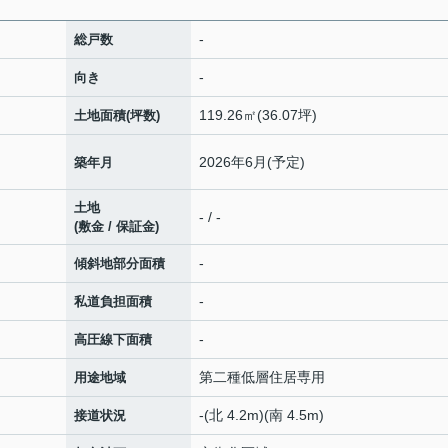
-
総戸数
-
向き
119.26㎡(36.07坪)
土地面積(坪数)
2026年6月(予定)
築年月
土地
- / -
(敷金 / 保証金)
-
傾斜地部分面積
-
私道負担面積
-
高圧線下面積
第二種低層住居専用
用途地域
-(北 4.2m)(南 4.5m)
接道状況