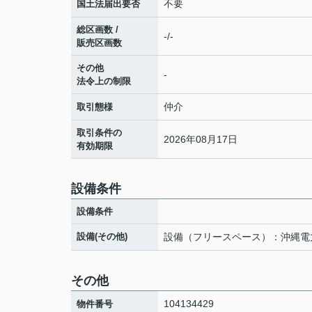
不要
国土法届出要否
総区画数 /
-/-
販売区画数
その他
-
法令上の制限
仲介
取引態様
取引条件の
2026年08月17日
有効期限
設備条件
設備条件
設備(その他)
設備（フリースペース）：沖縄電
その他
104134429
物件番号