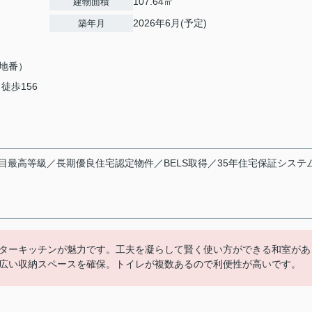
107.64㎡
建物面積
2026年6月(予定)
築年月
地番）
 徒歩156
目最高等級／長期優良住宅認定物件／BELS取得／35年住宅保証システ
ターキッチンが魅力です。工夫を凝らして賢く使い方ができる和室があ
広い収納スペースを確保。トイレが複数あるので利便性が高いです。