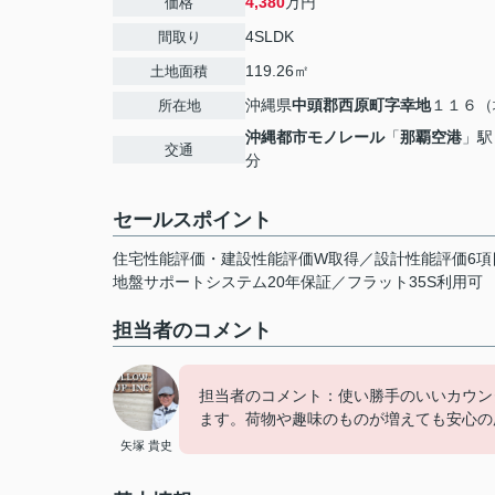
4,380
万円
価格
4SLDK
間取り
119.26㎡
土地面積
沖縄県
中頭郡西原町
字幸地
１１６（
所在地
沖縄都市モノレール
「
那覇空港
」駅
交通
分
セールスポイント
住宅性能評価・建設性能評価W取得／設計性能評価6項
地盤サポートシステム20年保証／フラット35S利用可
担当者のコメント
担当者のコメント：使い勝手のいいカウン
ます。荷物や趣味のものが増えても安心の
矢塚 貴史