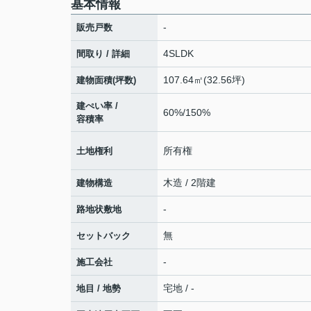
基本情報
-
販売戸数
4SLDK
間取り / 詳細
107.64㎡(32.56坪)
建物面積(坪数)
建ぺい率 /
60%/150%
容積率
所有権
土地権利
木造 / 2階建
建物構造
-
路地状敷地
無
セットバック
-
施工会社
宅地 / -
地目 / 地勢