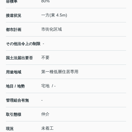
80%
容積率
一方(東 4.5m)
接道状況
市街化区域
都市計画
-
その他法令上の制限
不要
国土法届出要否
第一種低層住居専用
用途地域
宅地 / -
地目 / 地勢
-
管理組合有無
仲介
取引態様
未着工
現況