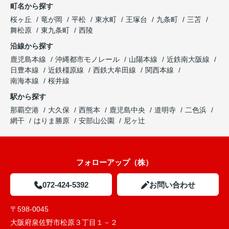
町名から探す
桜ヶ丘
竜が岡
平松
東水町
王塚台
九条町
三苫
舞松原
東九条町
西陵
沿線から探す
鹿児島本線
沖縄都市モノレール
山陽本線
近鉄南大阪線
日豊本線
近鉄橿原線
西鉄大牟田線
関西本線
南海本線
桜井線
駅から探す
那覇空港
大久保
西熊本
鹿児島中央
道明寺
二色浜
網干
はりま勝原
安部山公園
尼ヶ辻
フォローアップ（株）
072-424-5392
お問い合わせ
〒598-0045
大阪府泉佐野市松原３丁目１－２