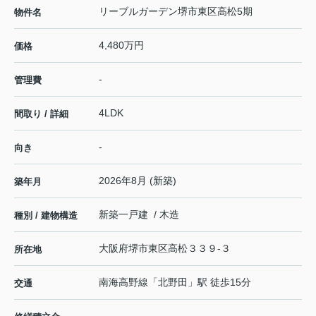
リーブルガーデン堺市東区高松5期
物件名
4,480万円
価格
-
管理費
4LDK
間取り / 詳細
-
向き
2026年8月 (新築)
築年月
新築一戸建 / 木造
種別 / 建物構造
大阪府
堺市東区
高松
３３９-３
所在地
南海高野線
「
北野田
」駅 徒歩15分
交通