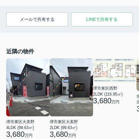
メールで共有する
LINEで共有する
近隣の物件
堺市東区西野
2LDK (116.95㎡)
3,680
万円
3
堺市東区大美野
堺市東区大美野
4LDK (99.63㎡)
2LDK (99.63㎡)
3,680
3,680
万円
万円