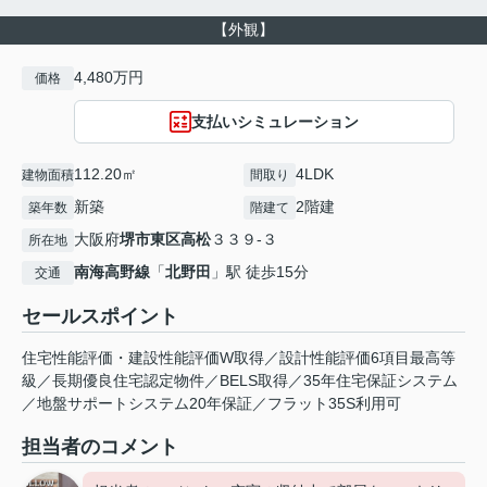
【外観】
4,480万円
価格
支払いシミュレーション
112.20㎡
4LDK
建物面積
間取り
新築
2階建
築年数
階建て
大阪府
堺市東区
高松
３３９-３
所在地
南海高野線
「
北野田
」駅 徒歩15分
交通
セールスポイント
住宅性能評価・建設性能評価W取得／設計性能評価6項目最高等
級／長期優良住宅認定物件／BELS取得／35年住宅保証システム
／地盤サポートシステム20年保証／フラット35S利用可
担当者のコメント