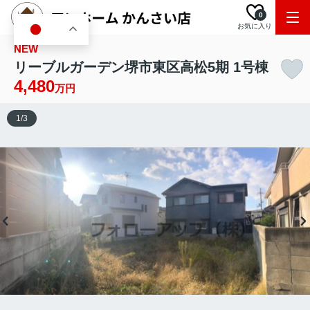
0
お気に入り
JA
NEW
リーブルガーデン堺市東区高松5期 1号棟
4,480
万円
1
/
3