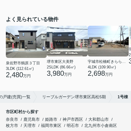
よく見られている物件
2
堺市東区大美野
宇城市松橋町きらら３丁目
泉佐野市鶴原３丁目
2SLDK (86.66㎡)
4LDK (109.90㎡)
3LDK (112.61㎡)
3,980
2,698
2,480
万円
万円
万円
の戸建(売買)一覧
リーブルガーデン堺市東区高松5期
1号棟
市区町村から探す
奈良市
鹿児島市
姫路市
神戸市西区
大和郡山市
枚方市
天理市
福岡市東区
明石市
北九州市小倉南区