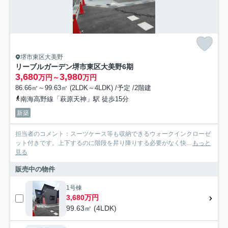
堺市東区大美野
リーブルガーデン堺市東区大美野6期
3,680
3,980
万円～
万円
86.66㎡～99.63㎡ (2LDK～4LDK) /予定 /2階建
南海高野線「萩原天神」駅 徒歩15分
新築
担当者のコメント：スーツケース等も収納できるウォークインクローゼ
ット付きです。上下するのに階段を昇り降りする必要がなく快...
もっと
見る
販売中の物件
1号棟
3,680万円
99.63㎡ (4LDK)