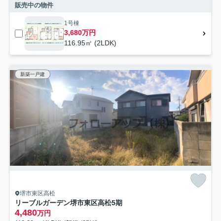
販売中の物件
1号棟
3,680万円
116.95㎡ (2LDK)
新築一戸建
堺市東区高松
リーブルガーデン堺市東区高松5期
4,480
万円