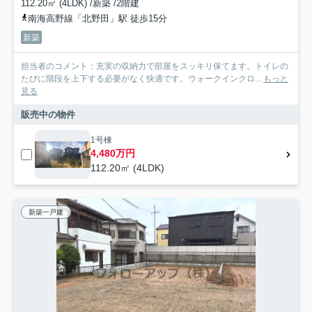
112.20㎡ (4LDK) /新築 /2階建
南海高野線「北野田」駅 徒歩15分
新築
担当者のコメント：充実の収納力で部屋をスッキリ保てます。トイレの
たびに階段を上下する必要がなく快適です。ウォークインクロ...
もっと
見る
販売中の物件
1号棟
4,480万円
112.20㎡ (4LDK)
新築一戸建