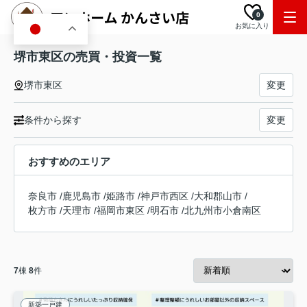
0
お気に入り
JA
堺市東区の売買・投資一覧
堺市東区
変更
条件から探す
変更
おすすめのエリア
奈良市
/
鹿児島市
/
姫路市
/
神戸市西区
/
大和郡山市
/
枚方市
/
天理市
/
福岡市東区
/
明石市
/
北九州市小倉南区
7
棟
8
件
新築一戸建