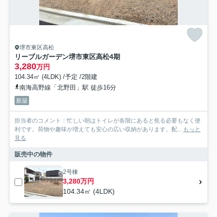
堺市東区高松
リーブルガーデン堺市東区高松4期
3,280
万円
104.34㎡ (4LDK) /予定 /2階建
南海高野線「北野田」駅 徒歩16分
新築
担当者のコメント：忙しい朝はトイレが各階にあると焦る必要もなく便
利です。荷物や趣味が増えても安心の広い収納があります。配...
もっと
見る
販売中の物件
2号棟
3,280万円
104.34㎡ (4LDK)