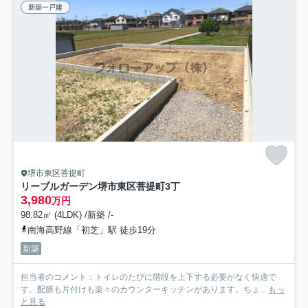
新築一戸建
堺市東区菩提町
リーブルガーデン堺市東区菩提町3丁
3,980
万円
98.82㎡ (4LDK) /新築 /-
南海高野線「初芝」駅 徒歩19分
新築
担当者のコメント：トイレのたびに階段を上下する必要がなく快適で
す。配膳も片付けも楽々のカウンターキッチンがあります。ちょ...
もっ
と見る