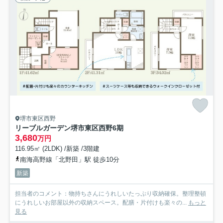
堺市東区西野
リーブルガーデン堺市東区西野6期
3,680
万円
116.95㎡ (2LDK) /新築 /3階建
南海高野線「北野田」駅 徒歩10分
新築
担当者のコメント：物持ちさんにうれしいたっぷり収納確保。整理整頓
にうれしいお部屋以外の収納スペース。配膳・片付けも楽々の...
もっと
見る