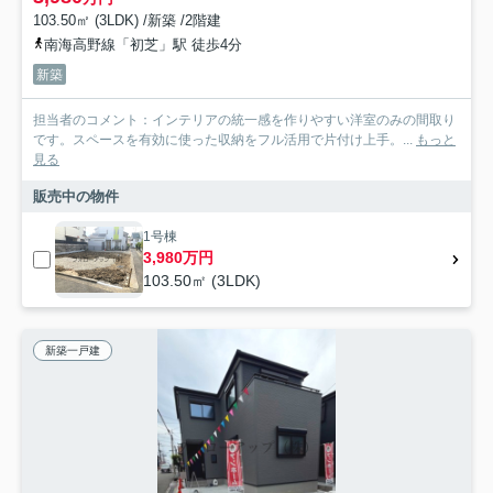
103.50㎡ (3LDK) /新築 /2階建
南海高野線「初芝」駅 徒歩4分
新築
担当者のコメント：インテリアの統一感を作りやすい洋室のみの間取り
です。スペースを有効に使った収納をフル活用で片付け上手。...
もっと
見る
販売中の物件
1号棟
3,980万円
103.50㎡ (3LDK)
新築一戸建