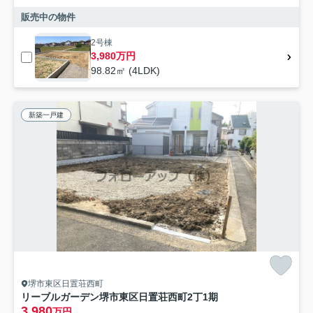
販売中の物件
2号棟
3,980万円
98.82㎡ (4LDK)
新築一戸建
堺市東区日置荘西町
リーブルガーデン堺市東区日置荘西町2丁1期
3,980
万円