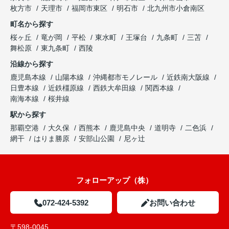
枚方市
天理市
福岡市東区
明石市
北九州市小倉南区
町名から探す
桜ヶ丘
竜が岡
平松
東水町
王塚台
九条町
三苫
舞松原
東九条町
西陵
沿線から探す
鹿児島本線
山陽本線
沖縄都市モノレール
近鉄南大阪線
日豊本線
近鉄橿原線
西鉄大牟田線
関西本線
南海本線
桜井線
駅から探す
那覇空港
大久保
西熊本
鹿児島中央
道明寺
二色浜
網干
はりま勝原
安部山公園
尼ヶ辻
フォローアップ（株）
072-424-5392
お問い合わせ
〒598-0045