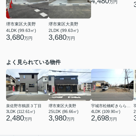
4,480
万円
堺市東区大美野
堺市東区大美野
4LDK (99.63㎡)
2LDK (99.63㎡)
3,680
3,680
万円
万円
よく見られている物件
泉佐野市鶴原３丁目
堺市東区大美野
宇城市松橋町きらら３丁目
3LDK (112.61㎡)
2SLDK (86.66㎡)
4LDK (109.90㎡)
2
2,480
3,980
2,698
万円
万円
万円