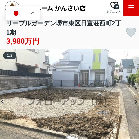
0
お気に入り
JA
リーブルガーデン堺市東区日置荘西町2丁
1期
3,980万円
1
/
2