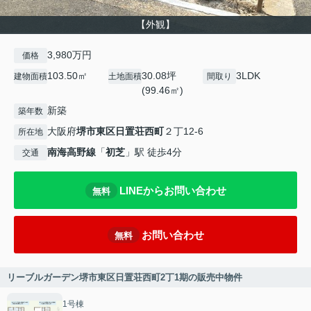
【外観】
3,980万円
価格
103.50㎡
30.08坪
3LDK
建物面積
土地面積
間取り
(99.46㎡)
新築
築年数
大阪府
堺市東区
日置荘西町
２丁12-6
所在地
南海高野線
「
初芝
」駅 徒歩4分
交通
LINEからお問い合わせ
無料
お問い合わせ
無料
リーブルガーデン堺市東区日置荘西町2丁1期の販売中物件
1号棟