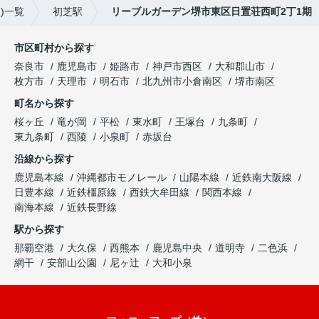
)一覧
初芝駅
リーブルガーデン堺市東区日置荘西町2丁1期
市区町村から探す
奈良市
鹿児島市
姫路市
神戸市西区
大和郡山市
枚方市
天理市
明石市
北九州市小倉南区
堺市南区
町名から探す
桜ヶ丘
竜が岡
平松
東水町
王塚台
九条町
東九条町
西陵
小泉町
赤坂台
沿線から探す
鹿児島本線
沖縄都市モノレール
山陽本線
近鉄南大阪線
日豊本線
近鉄橿原線
西鉄大牟田線
関西本線
南海本線
近鉄長野線
駅から探す
那覇空港
大久保
西熊本
鹿児島中央
道明寺
二色浜
網干
安部山公園
尼ヶ辻
大和小泉