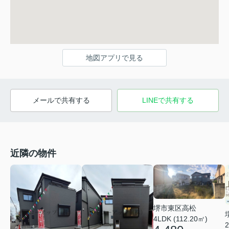
地図アプリで見る
メールで共有する
LINEで共有する
近隣の物件
堺市東区高松
4LDK (112.20㎡)
2