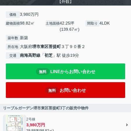
【外観】
3,980万円
価格
98.82㎡
42.25坪
4LDK
建物面積
土地面積
間取り
(139.67㎡)
新築
築年数
大阪府
堺市東区
菩提町
３丁９０番２
所在地
南海高野線
「
初芝
」駅 徒歩19分
交通
LINEからお問い合わせ
無料
お問い合わせ
無料
リーブルガーデン堺市東区菩提町3丁の販売中物件
2号棟
3,980万円
29.89坪(98.82㎡)