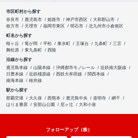
市区町村から探す
奈良市
鹿児島市
姫路市
神戸市西区
大和郡山市
枚方市
天理市
福岡市東区
明石市
北九州市小倉南区
町名から探す
桜ヶ丘
竜が岡
平松
東水町
王塚台
九条町
三苫
舞松原
東九条町
西陵
沿線から探す
鹿児島本線
山陽本線
沖縄都市モノレール
近鉄南大阪線
日豊本線
近鉄橿原線
西鉄大牟田線
関西本線
南海本線
桜井線
駅から探す
那覇空港
大久保
西熊本
鹿児島中央
道明寺
網干
はりま勝原
安部山公園
尼ヶ辻
大和小泉
フォローアップ（株）