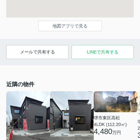
地図アプリで見る
メールで共有する
LINEで共有する
近隣の物件
堺市東区高松
4LDK (112.20㎡)
2
4,480
万円