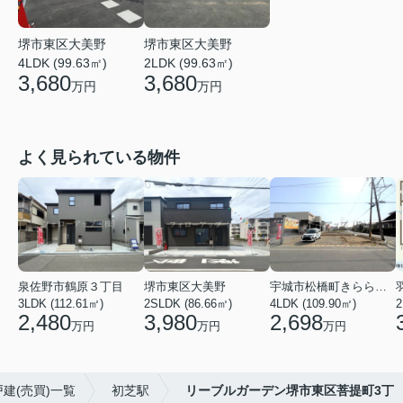
堺市東区大美野
堺市東区大美野
4LDK (99.63㎡)
2LDK (99.63㎡)
3,680
3,680
万円
万円
よく見られている物件
泉佐野市鶴原３丁目
堺市東区大美野
宇城市松橋町きらら３丁目
3LDK (112.61㎡)
2SLDK (86.66㎡)
4LDK (109.90㎡)
2
2,480
3,980
2,698
万円
万円
万円
建(売買)一覧
初芝駅
リーブルガーデン堺市東区菩提町3丁