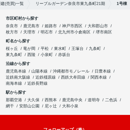
建(売買)一覧
リーブルガーデン奈良市東九条町21期
1号棟
市区町村から探す
奈良市
鹿児島市
姫路市
神戸市西区
大和郡山市
枚方市
天理市
明石市
北九州市小倉南区
堺市南区
町名から探す
桜ヶ丘
竜が岡
平松
東水町
王塚台
九条町
東九条町
西陵
小泉町
赤坂台
沿線から探す
鹿児島本線
山陽本線
沖縄都市モノレール
日豊本線
近鉄南大阪線
近鉄橿原線
西鉄大牟田線
関西本線
南海本線
近鉄長野線
駅から探す
那覇空港
大久保
西熊本
鹿児島中央
道明寺
二色浜
網干
安部山公園
尼ヶ辻
大和小泉
フォローアップ（株）