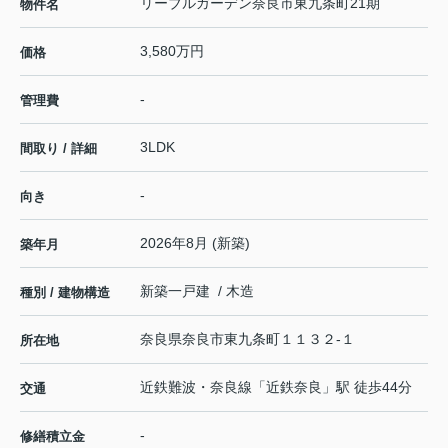
リーブルガーデン奈良市東九条町21期
物件名
3,580万円
価格
-
管理費
3LDK
間取り / 詳細
-
向き
2026年8月 (新築)
築年月
新築一戸建 / 木造
種別 / 建物構造
奈良県
奈良市
東九条町
１１３２-１
所在地
近鉄難波・奈良線
「
近鉄奈良
」駅 徒歩44分
交通
-
修繕積立金