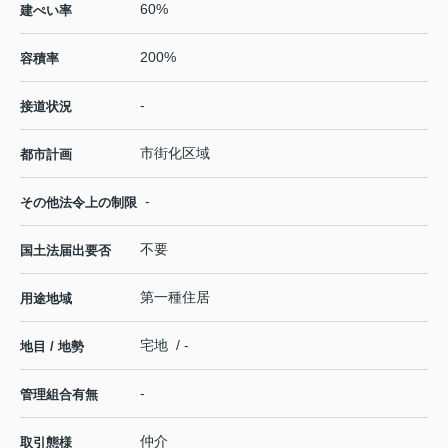
60%
建ぺい率
200%
容積率
-
接道状況
市街化区域
都市計画
-
その他法令上の制限
不要
国土法届出要否
第一種住居
用途地域
宅地 / -
地目 / 地勢
-
管理組合有無
仲介
取引態様