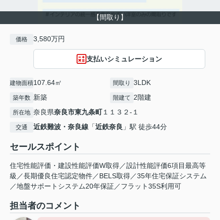
【間取り】
3,580万円
価格
支払いシミュレーション
107.64㎡
3LDK
建物面積
間取り
新築
2階建
築年数
階建て
奈良県
奈良市
東九条町
１１３２-１
所在地
近鉄難波・奈良線
「
近鉄奈良
」駅 徒歩44分
交通
セールスポイント
住宅性能評価・建設性能評価W取得／設計性能評価6項目最高等
級／長期優良住宅認定物件／BELS取得／35年住宅保証システム
／地盤サポートシステム20年保証／フラット35S利用可
担当者のコメント