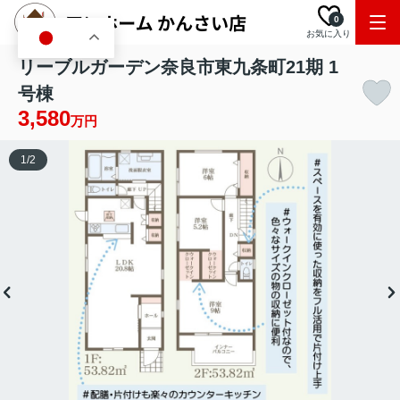
0
お気に入り
JA
リーブルガーデン奈良市東九条町21期 1
号棟
3,580
万円
1
/
2