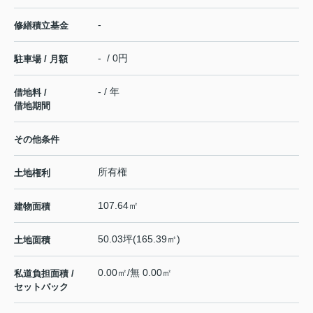
-
修繕積立基金
- / 0円
駐車場 / 月額
- / 年
借地料 /
借地期間
その他条件
所有権
土地権利
107.64㎡
建物面積
50.03坪(165.39㎡)
土地面積
0.00㎡/無 0.00㎡
私道負担面積 /
セットバック