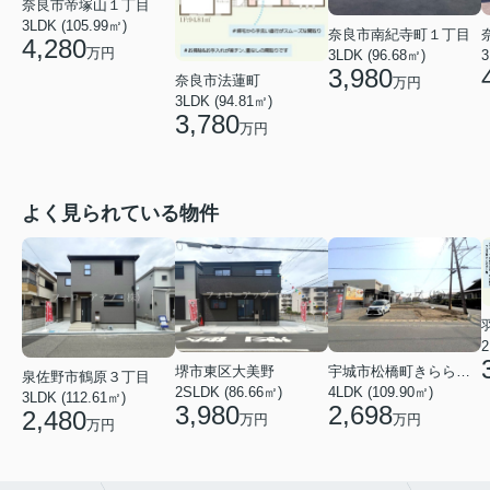
奈良市帝塚山１丁目
3LDK (105.99㎡)
奈良市南紀寺町１丁目
4,280
万円
3LDK (96.68㎡)
3
3,980
奈良市法蓮町
万円
3LDK (94.81㎡)
3,780
万円
よく見られている物件
2
堺市東区大美野
宇城市松橋町きらら３丁目
泉佐野市鶴原３丁目
2SLDK (86.66㎡)
4LDK (109.90㎡)
3LDK (112.61㎡)
3,980
2,698
2,480
万円
万円
万円