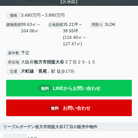
【区画図】
3,480万円～3,880万円
価格
99.63㎡～
35.21坪～
3LDK
建物面積
土地面積
間取り
104.08㎡
38.55坪
(116.40㎡～
127.47㎡)
予定
築年数
大阪府
枚方市
招提大谷
３丁目２５-１５
所在地
片町線
「
長尾
」駅 徒歩17分
交通
LINEからお問い合わせ
無料
お問い合わせ
無料
リーブルガーデン枚方市招提大谷3丁目の販売中物件