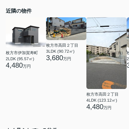
近隣の物件
枚方市高田２丁目
3LDK (90.72㎡)
枚方市伊加賀寿町
3,680
万円
2
2LDK (95.57㎡)
4,480
万円
枚方市高田２丁目
4LDK (123.12㎡)
4,480
万円