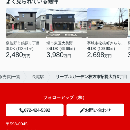
よく見られている物件
泉佐野市鶴原３丁目
堺市東区大美野
宇城市松橋町きらら３丁目
3LDK (112.61㎡)
2SLDK (86.66㎡)
4LDK (109.90㎡)
2
2,480
3,980
2,698
万円
万円
万円
(売買)一覧
長尾駅
リーブルガーデン枚方市招提大谷3丁目
フォローアップ（株）
072-424-5392
お問い合わせ
〒598-0045