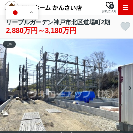
0
お気に入り
JA
リーブルガーデン神戸市北区道場町2期
2,880万円～3,180万円
1
/
4