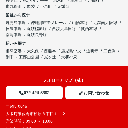
桜ヶ丘
竜が岡
平松
東水町
王塚台
九条町
東九条町
西陵
小泉町
赤坂台
沿線から探す
鹿児島本線
沖縄都市モノレール
山陽本線
近鉄南大阪線
日豊本線
近鉄橿原線
西鉄大牟田線
関西本線
南海本線
近鉄長野線
駅から探す
那覇空港
大久保
西熊本
鹿児島中央
道明寺
二色浜
網干
安部山公園
尼ヶ辻
大和小泉
フォローアップ（株）
072-424-5392
お問い合わせ
〒598-0045
大阪府泉佐野市松原３丁目１－２
営業時間：
09:00 ～ 18:00