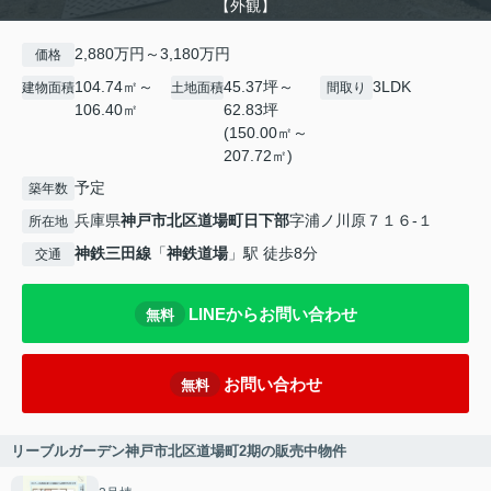
【外観】
2,880万円～3,180万円
価格
104.74㎡～
45.37坪～
3LDK
建物面積
土地面積
間取り
106.40㎡
62.83坪
(150.00㎡～
207.72㎡)
予定
築年数
兵庫県
神戸市北区
道場町日下部
字浦ノ川原７１６-１
所在地
神鉄三田線
「
神鉄道場
」駅 徒歩8分
交通
LINEからお問い合わせ
無料
お問い合わせ
無料
リーブルガーデン神戸市北区道場町2期の販売中物件