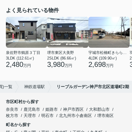
よく見られている物件
泉佐野市鶴原３丁目
堺市東区大美野
宇城市松橋町きらら３丁目
3LDK (112.61㎡)
2SLDK (86.66㎡)
4LDK (109.90㎡)
2
2,480
3,980
2,698
万円
万円
万円
買)一覧
神鉄道場駅
リーブルガーデン神戸市北区道場町2期
市区町村から探す
奈良市
鹿児島市
姫路市
神戸市西区
大和郡山市
枚方市
天理市
明石市
北九州市小倉南区
堺市南区
町名から探す