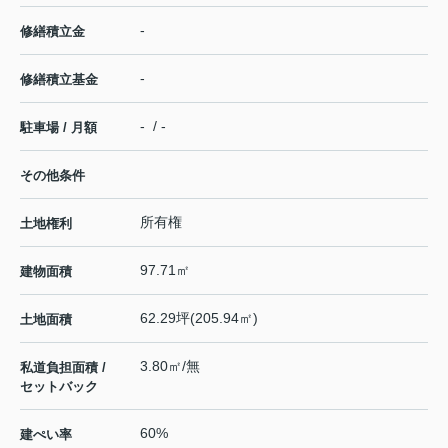
-
修繕積立金
-
修繕積立基金
- / -
駐車場 / 月額
その他条件
所有権
土地権利
97.71㎡
建物面積
62.29坪(205.94㎡)
土地面積
3.80㎡/無
私道負担面積 /
セットバック
60%
建ぺい率