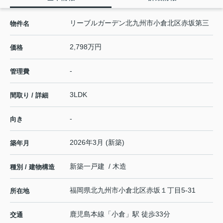
リーブルガーデン北九州市小倉北区赤坂第三
物件名
2,798万円
価格
-
管理費
3LDK
間取り / 詳細
-
向き
2026年3月 (新築)
築年月
新築一戸建 / 木造
種別 / 建物構造
福岡県
北九州市小倉北区
赤坂
１丁目5-31
所在地
鹿児島本線
「
小倉
」駅 徒歩33分
交通