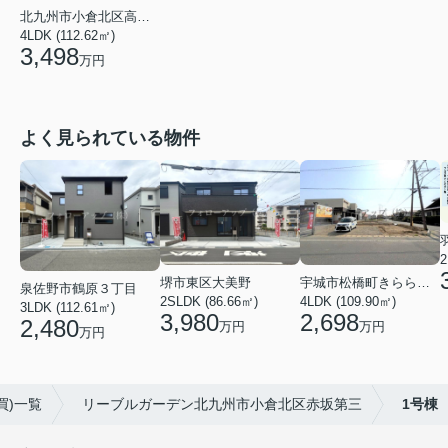
北九州市小倉北区高坊１丁目
4LDK (112.62㎡)
3,498
万円
よく見られている物件
2
堺市東区大美野
宇城市松橋町きらら３丁目
泉佐野市鶴原３丁目
2SLDK (86.66㎡)
4LDK (109.90㎡)
3LDK (112.61㎡)
3,980
2,698
2,480
万円
万円
万円
買)一覧
リーブルガーデン北九州市小倉北区赤坂第三
1号棟