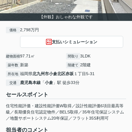
【外観】おしゃれな外観です
2,798万円
価格
支払いシミュレーション
97.71㎡
3LDK
建物面積
間取り
新築
2階建
築年数
階建て
福岡県
北九州市小倉北区
赤坂
１丁目5-31
所在地
鹿児島本線
「
小倉
」駅 徒歩33分
交通
セールスポイント
住宅性能評価・建設性能評価W取得／設計性能評価6項目最高等
級／長期優良住宅認定物件／BELS取得／35年住宅保証システム
／地盤サポートシステム20年保証／フラット35S利用可
担当者のコメント