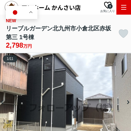
0
お気に入り
JA
NEW
リーブルガーデン北九州市小倉北区赤坂
第三 1号棟
2,798
万円
1
/
11