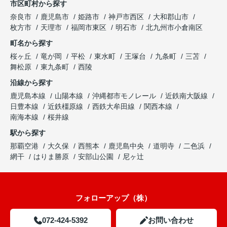
市区町村から探す
奈良市
鹿児島市
姫路市
神戸市西区
大和郡山市
枚方市
天理市
福岡市東区
明石市
北九州市小倉南区
町名から探す
桜ヶ丘
竜が岡
平松
東水町
王塚台
九条町
三苫
舞松原
東九条町
西陵
沿線から探す
鹿児島本線
山陽本線
沖縄都市モノレール
近鉄南大阪線
日豊本線
近鉄橿原線
西鉄大牟田線
関西本線
南海本線
桜井線
駅から探す
那覇空港
大久保
西熊本
鹿児島中央
道明寺
二色浜
網干
はりま勝原
安部山公園
尼ヶ辻
フォローアップ（株）
072-424-5392
お問い合わせ