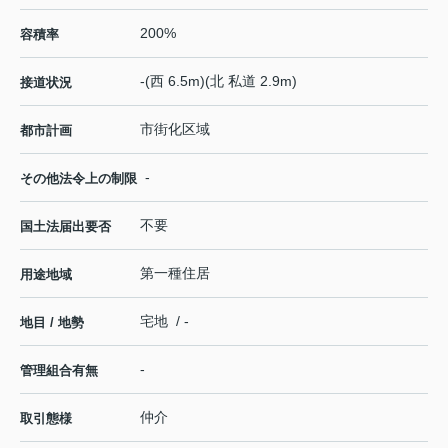
200%
容積率
-(西 6.5m)(北 私道 2.9m)
接道状況
市街化区域
都市計画
-
その他法令上の制限
不要
国土法届出要否
第一種住居
用途地域
宅地 / -
地目 / 地勢
-
管理組合有無
仲介
取引態様