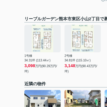
リーブルガーデン熊本市東区小山2丁目で
1号棟
2号棟
34.31坪 (113.44㎡)
34.81坪 (115.10㎡)
3,098
3,148
万円(90.29万円/
万円(90.43万円/
坪)
坪)
近隣の物件