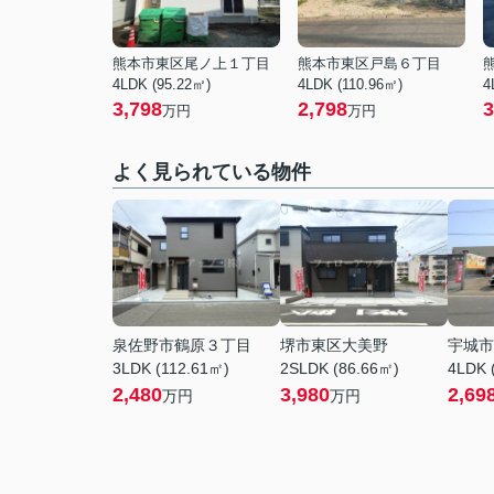
熊本市東区尾ノ上１丁目
熊本市東区戸島６丁目
4LDK (95.22㎡)
4LDK (110.96㎡)
4
3,798
2,798
3
万円
万円
よく見られている物件
泉佐野市鶴原３丁目
堺市東区大美野
宇城市
3LDK (112.61㎡)
2SLDK (86.66㎡)
4LDK 
2,480
3,980
2,69
万円
万円