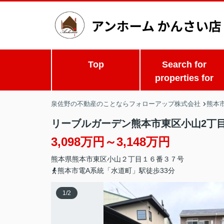
Top
Search for
properties for
泉佐野の不動産のことならフォローアップ株式会社
熊本
リーブルガーデン熊本市東区小山2丁
3,098万円～3,148万円
熊本県
熊本市東区
小山
２丁目１６番３７号
熊本市電A系統「水道町」駅徒歩33分
1
/
2