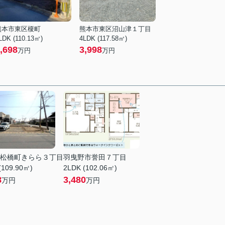
熊本市東区榎町
熊本市東区沼山津１丁目
LDK (110.13㎡)
4LDK (117.58㎡)
,698
3,998
万円
万円
松橋町きらら３丁目
羽曳野市誉田７丁目
(109.90㎡)
2LDK (102.06㎡)
8
3,480
万円
万円