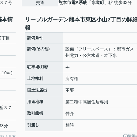
３７号
熊本市電A系統
「
水道町
」駅 徒歩33分
交通
基本情
リーブルガーデン熊本市東区小山2丁目の詳
報
2丁目
設備条件
設備(その他)
設備（フリースペース）：都市ガス
州電力・公営水道・本下水
駐車場/月額
-/-
.10㎡)
土地権利
所有権
国土法届出
不要
用途地域
第二種中高層住居専用
番３７
取引態様
仲介
引渡し
相談
33分
情報
情報の見方