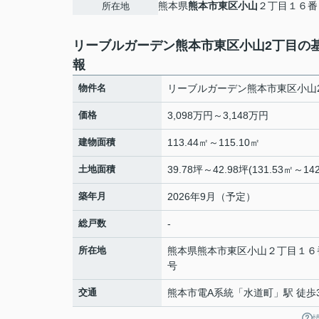
熊本県
熊本市東区
小山
２丁目１６番
所在地
リーブルガーデン熊本市東区小山2丁目の
報
物件名
リーブルガーデン熊本市東区小山
価格
3,098万円～3,148万円
建物面積
113.44㎡～115.10㎡
土地面積
39.78坪～42.98坪(131.53㎡～142
築年月
2026年9月（予定）
総戸数
-
所在地
熊本県
熊本市東区
小山
２丁目１６
号
交通
熊本市電A系統
「
水道町
」駅 徒歩