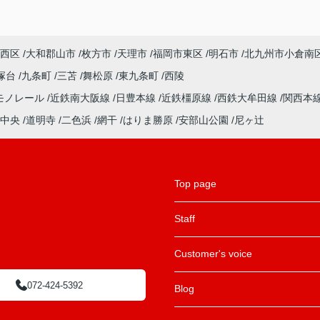
西区
大和郡山市
枚方市
天理市
福岡市東区
明石市
北九州市小倉南
塚台
九条町
三苫
舞松原
東九条町
西陵
モノレール
近鉄南大阪線
日豊本線
近鉄橿原線
西鉄大牟田線
関西本
中央
道明寺
二色浜
網干
はりま勝原
安部山公園
尼ヶ辻
Top page
Staff
Customer's voice
072-424-5392
Blog