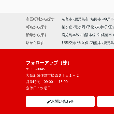
市区町村から探す
奈良市
鹿児島市
姫路市
神戸市
町名から探す
桜ヶ丘
竜が岡
平松
東水町
王
沿線から探す
鹿児島本線
山陽本線
沖縄都市
駅から探す
那覇空港
大久保
西熊本
鹿児島
フォローアップ（株）
〒598-0045
大阪府泉佐野市松原３丁目１－２
営業時間：
09:00 ～ 18:00
定休日：
水曜日
お問い合わせ