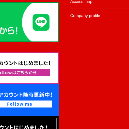
Access map
Company profile