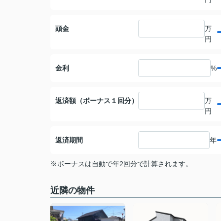
頭金
万
円
金利
%
返済額（ボーナス１回分）
万
円
返済期間
年
※ボーナスは自動で年2回分で計算されます。
近隣の物件