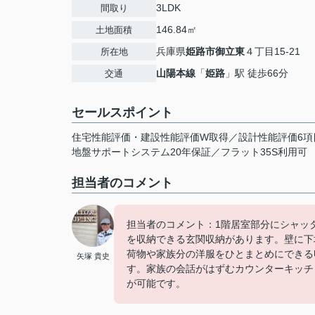
3LDK
間取り
146.84㎡
土地面積
兵庫県
姫路市
御立東
４丁目15-21
所在地
山陽本線
「
姫路
」駅 徒歩66分
交通
セールスポイント
住宅性能評価・建設性能評価W取得／設計性能評価6項
地盤サポートシステム20年保証／フラット35S利用可
担当者のコメント
担当者のコメント：1階居室部分にシャッ
を収納できる玄関収納があります。壁に下
荷物や家族分の洋服をひとまとめにできる
矢塚 貴史
す。家族の会話がはずむカウンターキッチ
が可能です。