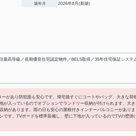
2026年8月(新築)
築年月
目最高等級／長期優良住宅認定物件／BELS取得／35年住宅保証システ
ターがあり防犯面も安心です。帰宅後すぐにコートやバッグ、大きな荷
地が入っているのでオプションでランドリー収納が付けられます。大き
収納があります。雨の日も安心の屋根付きインナーバルコニーがありま
ンです。TVボードを標準装備し、壁に下地が入っているのでTVの壁掛