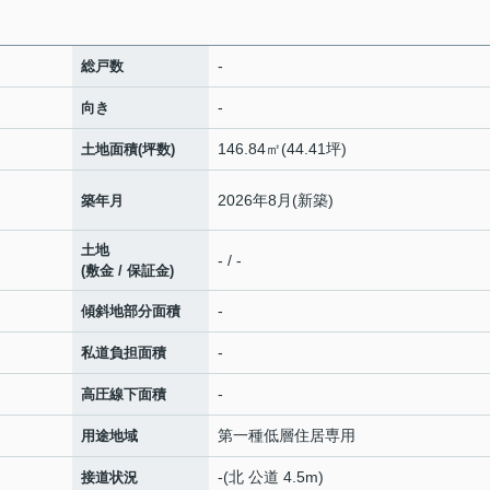
-
総戸数
-
向き
146.84㎡(44.41坪)
土地面積(坪数)
2026年8月(新築)
築年月
土地
- / -
(敷金 / 保証金)
-
傾斜地部分面積
-
私道負担面積
-
高圧線下面積
第一種低層住居専用
用途地域
-(北 公道 4.5m)
接道状況