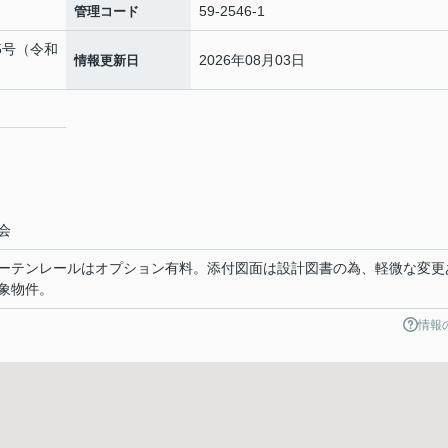
59-2546-1
管理コード
95号（令和
2026年08月03日
情報更新日
２
会
ーテンレールはオプション有料。添付図面は設計図書の為、軽微な変更
象物件。
情報