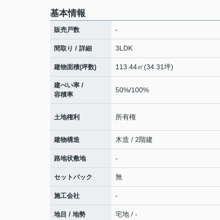
基本情報
-
販売戸数
3LDK
間取り / 詳細
113.44㎡(34.31坪)
建物面積(坪数)
建ぺい率 /
50%/100%
容積率
所有権
土地権利
木造 / 2階建
建物構造
-
路地状敷地
無
セットバック
-
施工会社
宅地 / -
地目 / 地勢