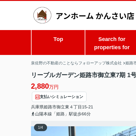
Top
Search for
properties for
泉佐野の不動産のことならフォローアップ株式会社
姫路市
リーブルガーデン姫路市御立東7期 1
2,880
万円
支払いシミュレーション
兵庫県
姫路市
御立東
４丁目15-21
山陽本線「姫路」駅徒歩66分
1
/
4