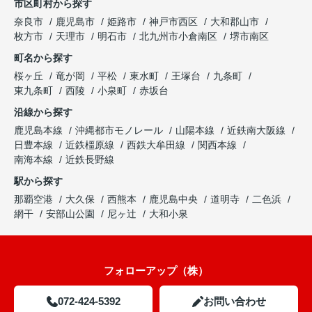
市区町村から探す
奈良市
鹿児島市
姫路市
神戸市西区
大和郡山市
枚方市
天理市
明石市
北九州市小倉南区
堺市南区
町名から探す
桜ヶ丘
竜が岡
平松
東水町
王塚台
九条町
東九条町
西陵
小泉町
赤坂台
沿線から探す
鹿児島本線
沖縄都市モノレール
山陽本線
近鉄南大阪線
日豊本線
近鉄橿原線
西鉄大牟田線
関西本線
南海本線
近鉄長野線
駅から探す
那覇空港
大久保
西熊本
鹿児島中央
道明寺
二色浜
網干
安部山公園
尼ヶ辻
大和小泉
フォローアップ（株）
072-424-5392
お問い合わせ