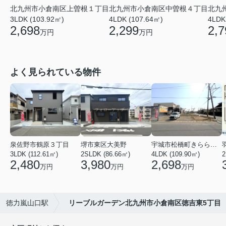
北九州市小倉南区上曽根１丁目
北九州市小倉南区中曽根４丁目
北九
3LDK (103.92㎡)
4LDK (107.64㎡)
4LDK
2,698
2,299
2,7
万円
万円
よく見られている物件
泉佐野市鶴原３丁目
堺市東区大美野
宇城市松橋町きらら３丁目
3LDK (112.61㎡)
2SLDK (86.66㎡)
4LDK (109.90㎡)
2
2,480
3,980
2,698
万円
万円
万円
徳力嵐山口駅
リーブルガーデン北九州市小倉南区徳吉東5丁目