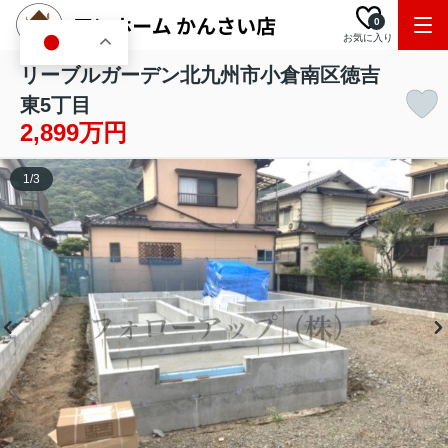
0
お気に入り
JA
リーブルガーデン北九州市小倉南区徳吉
東5丁目
2,899万円
1
/
3