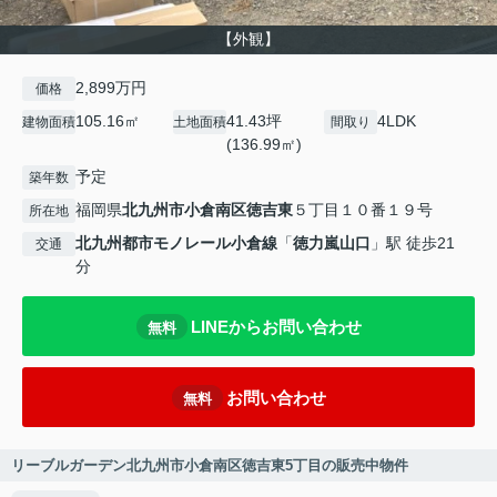
【外観】
2,899万円
価格
105.16㎡
41.43坪
4LDK
建物面積
土地面積
間取り
(136.99㎡)
予定
築年数
福岡県
北九州市小倉南区
徳吉東
５丁目１０番１９号
所在地
北九州都市モノレール小倉線
「
徳力嵐山口
」駅 徒歩21
交通
分
LINEからお問い合わせ
無料
お問い合わせ
無料
リーブルガーデン北九州市小倉南区徳吉東5丁目の販売中物件