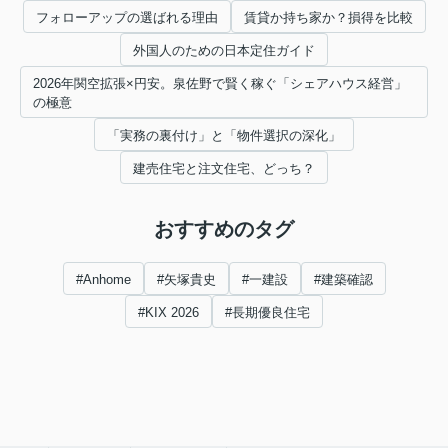
フォローアップの選ばれる理由
賃貸か持ち家か？損得を比較
外国人のための日本定住ガイド
2026年関空拡張×円安。泉佐野で賢く稼ぐ「シェアハウス経営」
の極意
「実務の裏付け」と「物件選択の深化」
建売住宅と注文住宅、どっち？
おすすめのタグ
#Anhome
#矢塚貴史
#一建設
#建築確認
#KIX 2026
#長期優良住宅