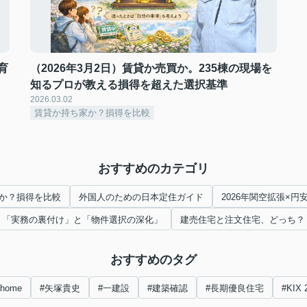
育
（2026年3月2日）賃貸か売買か。235棟の現場を
知るプロが教える損得を超えた選択基準
2026.03.02
賃貸か持ち家か？損得を比較
おすすめのカテゴリ
か？損得を比較
外国人のための日本定住ガイド
2026年関空拡張×
「実務の裏付け」と「物件選択の深化」
建売住宅と注文住宅、どっち？
おすすめのタグ
nhome
#矢塚貴史
#一建設
#建築確認
#長期優良住宅
#KIX 