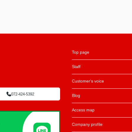
Top page
Staff
Customer's voice
072-424-5392
Blog
Access map
Company profile