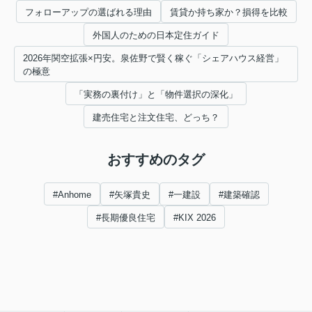
フォローアップの選ばれる理由
賃貸か持ち家か？損得を比較
外国人のための日本定住ガイド
2026年関空拡張×円安。泉佐野で賢く稼ぐ「シェアハウス経営」
の極意
「実務の裏付け」と「物件選択の深化」
建売住宅と注文住宅、どっち？
おすすめのタグ
#Anhome
#矢塚貴史
#一建設
#建築確認
#長期優良住宅
#KIX 2026