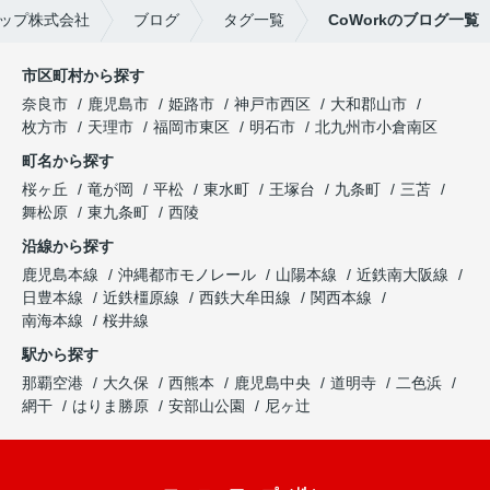
ップ株式会社
ブログ
タグ一覧
CoWorkのブログ一覧
市区町村から探す
奈良市
鹿児島市
姫路市
神戸市西区
大和郡山市
枚方市
天理市
福岡市東区
明石市
北九州市小倉南区
町名から探す
桜ヶ丘
竜が岡
平松
東水町
王塚台
九条町
三苫
舞松原
東九条町
西陵
沿線から探す
鹿児島本線
沖縄都市モノレール
山陽本線
近鉄南大阪線
日豊本線
近鉄橿原線
西鉄大牟田線
関西本線
南海本線
桜井線
駅から探す
那覇空港
大久保
西熊本
鹿児島中央
道明寺
二色浜
網干
はりま勝原
安部山公園
尼ヶ辻