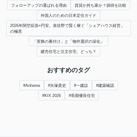
フォローアップの選ばれる理由
賃貸か持ち家か？損得を比較
外国人のための日本定住ガイド
2026年関空拡張×円安。泉佐野で賢く稼ぐ「シェアハウス経営」
の極意
「実務の裏付け」と「物件選択の深化」
建売住宅と注文住宅、どっち？
おすすめのタグ
#Anhome
#矢塚貴史
#一建設
#建築確認
#KIX 2026
#長期優良住宅