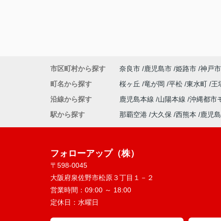
市区町村から探す
奈良市
鹿児島市
姫路市
神戸市
町名から探す
桜ヶ丘
竜が岡
平松
東水町
王
沿線から探す
鹿児島本線
山陽本線
沖縄都市
駅から探す
那覇空港
大久保
西熊本
鹿児島
フォローアップ（株）
〒598-0045
大阪府泉佐野市松原３丁目１－２
営業時間：
09:00 ～ 18:00
定休日：
水曜日