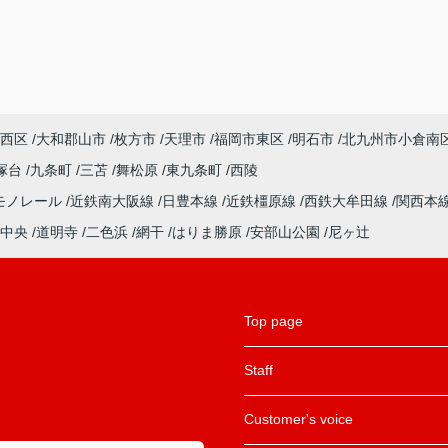
西区
大和郡山市
枚方市
天理市
福岡市東区
明石市
北九州市小倉南
塚台
九条町
三苫
舞松原
東九条町
西陵
モノレール
近鉄南大阪線
日豊本線
近鉄橿原線
西鉄大牟田線
関西本
中央
道明寺
二色浜
網干
はりま勝原
安部山公園
尼ヶ辻
Top page
Staff
Customer's voice