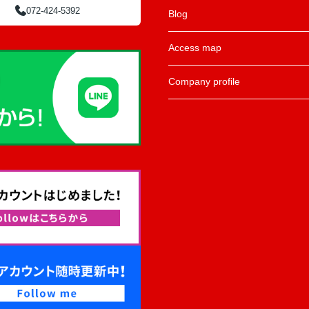
072-424-5392
Blog
Access map
Company profile