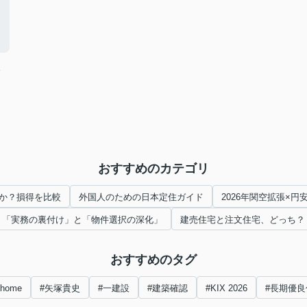
おすすめのカテゴリ
か？損得を比較
外国人のための日本定住ガイド
2026年関空拡張×
「実務の裏付け」と「物件選択の深化」
建売住宅と注文住宅、どっち？
おすすめのタグ
nhome
#矢塚貴史
#一建設
#建築確認
#KIX 2026
#長期優良