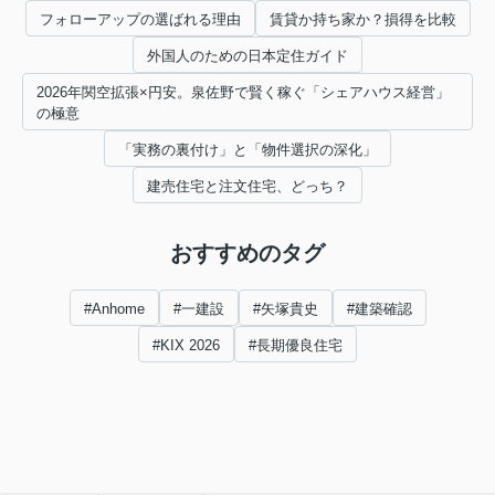
フォローアップの選ばれる理由
賃貸か持ち家か？損得を比較
外国人のための日本定住ガイド
2026年関空拡張×円安。泉佐野で賢く稼ぐ「シェアハウス経営」
の極意
「実務の裏付け」と「物件選択の深化」
建売住宅と注文住宅、どっち？
おすすめのタグ
#Anhome
#一建設
#矢塚貴史
#建築確認
#KIX 2026
#長期優良住宅