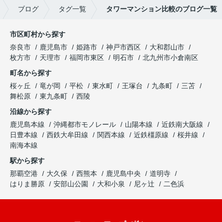
ブログ
タグ一覧
タワーマンション比較のブログ一覧
市区町村から探す
奈良市
鹿児島市
姫路市
神戸市西区
大和郡山市
枚方市
天理市
福岡市東区
明石市
北九州市小倉南区
町名から探す
桜ヶ丘
竜が岡
平松
東水町
王塚台
九条町
三苫
舞松原
東九条町
西陵
沿線から探す
鹿児島本線
沖縄都市モノレール
山陽本線
近鉄南大阪線
日豊本線
西鉄大牟田線
関西本線
近鉄橿原線
桜井線
南海本線
駅から探す
那覇空港
大久保
西熊本
鹿児島中央
道明寺
はりま勝原
安部山公園
大和小泉
尼ヶ辻
二色浜