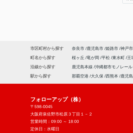
市区町村から探す
奈良市
鹿児島市
姫路市
神戸市
町名から探す
桜ヶ丘
竜が岡
平松
東水町
王
沿線から探す
鹿児島本線
沖縄都市モノレー
駅から探す
那覇空港
大久保
西熊本
鹿児島
フォローアップ（株）
〒598-0045
大阪府泉佐野市松原３丁目１－２
営業時間：
09:00 ～ 18:00
定休日：
水曜日