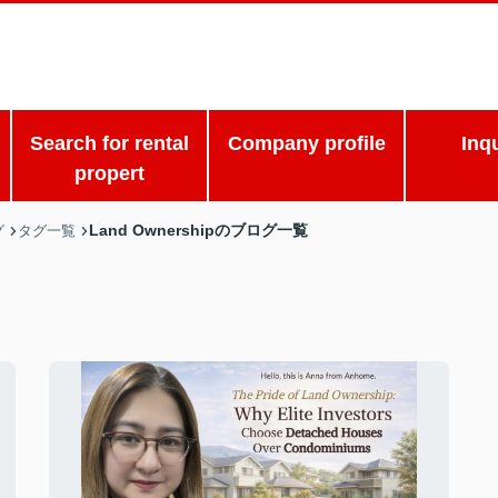
Search for rental
Company profile
Inq
propert
Land Ownershipのブログ一覧
グ
タグ一覧