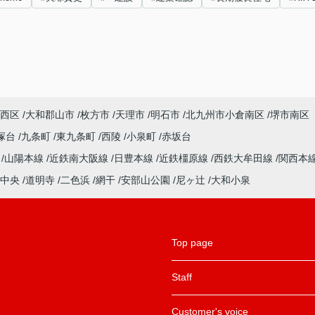
西区
大和郡山市
枚方市
天理市
明石市
北九州市小倉南区
堺市南区
塚台
九条町
東九条町
西陵
小泉町
赤坂台
ル
山陽本線
近鉄南大阪線
日豊本線
近鉄橿原線
西鉄大牟田線
関西本
中央
道明寺
二色浜
網干
安部山公園
尼ヶ辻
大和小泉
Top page
Staff
Customer's voice