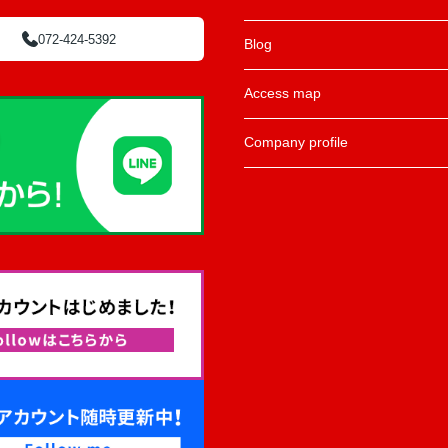
072-424-5392
Blog
Access map
Company profile