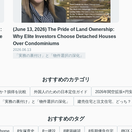
:
(June 13, 2026) The Pride of Land Ownership:
e
Why Elite Investors Choose Detached Houses
Over Condominiums
2026.06.13
「実務の裏付け」と「物件選択の深化」
おすすめのカテゴリ
か？損得を比較
外国人のための日本定住ガイド
2026年関空拡張×
「実務の裏付け」と「物件選択の深化」
建売住宅と注文住宅、どっち？
おすすめのタグ
nhome
#矢塚貴史
#一建設
#建築確認
#長期優良住宅
#KIX 